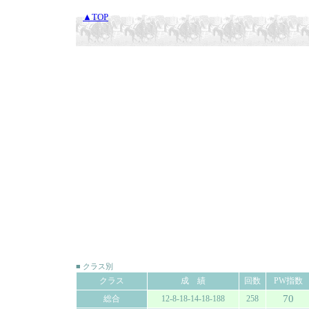
▲TOP
■ クラス別
クラス
成 績
回数
PW指数
70
総合
12-8-18-14-18-188
258