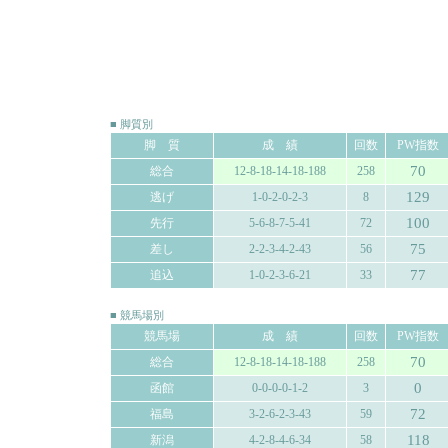
■ 脚質別
脚 質
成 績
回数
PW指数
70
総合
12-8-18-14-18-188
258
129
逃げ
1-0-2-0-2-3
8
100
先行
5-6-8-7-5-41
72
75
差し
2-2-3-4-2-43
56
77
追込
1-0-2-3-6-21
33
■ 競馬場別
競馬場
成 績
回数
PW指数
70
総合
12-8-18-14-18-188
258
0
函館
0-0-0-0-1-2
3
72
福島
3-2-6-2-3-43
59
118
新潟
4-2-8-4-6-34
58