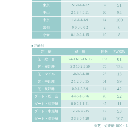
51
東京
2-1-0-1-1-32
37
54
中山
2-1-3-4-5-51
66
100
中京
1-1-1-1-1-9
14
0
京都
0-0-0-0-0-2
2
8
小倉
0-1-0-2-1-15
19
■ 距離別
距 離
成 績
回数
PW指数
81
芝・総 合
8-4-13-13-13-112
163
124
芝・短距離
5-3-10-2-5-50
75
13
芝・マイル
1-0-0-3-1-18
23
59
芝・中距離
2-1-2-6-5-35
51
42
芝・長距離
0-0-1-2-2-9
14
52
ダート・総 合
4-4-5-1-5-76
95
11
ダート・短距離
0-0-2-1-1-41
45
53
ダート・中距離
1-1-0-0-0-15
17
107
ダート・長距離
3-3-3-0-4-20
33
※芝 短距離 1000～150