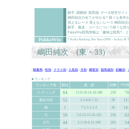
騎手･調教師･競馬場･データ研究サイト
嶋田純次の全てが分かる!! 様々な条
買えるレース 買えないレース 嶋田純
騎手、厩舎、コースについて様々な切り
PakkaWin競馬情報は「趣味は競馬!
PakkaWin
* Keiba Ranking Site Since2000 - Jockey & T
嶋田純次 (東・33)
|
騎乗馬
|
性別
|
クラス別
|
人気別
|
月別
|
脚質別
|
競馬場別
|
距離別
|
■ ランキング
ランキング名
順位
成 績
回数
PW
64
7
リ-ディング
12-8-18-14-18-188
258
52
11
最近50走
2-2-6-0-7-33
50
1
16
軸
7-2-5-1-2-3
20
58
6
穴
5-6-13-13-16-185
238
44
5
大穴
2-3-10-6-13-169
203