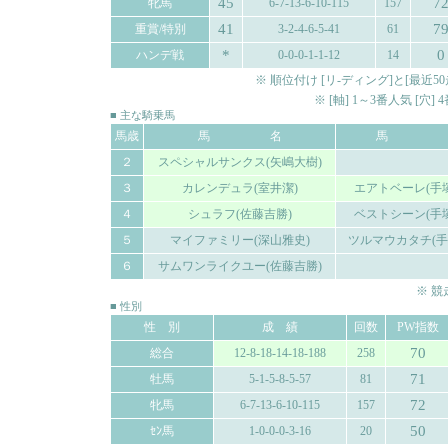
45
7
牝馬
6-7-13-6-10-115
157
41
7
重賞/特別
3-2-4-6-5-41
61
*
0
ハンデ戦
0-0-0-1-1-12
14
※ 順位付け [リ-ディング]と[最
※ [軸] 1～3番人気 [穴
■ 主な騎乗馬
馬歳
馬 名
馬 
２
スペシャルサンクス(矢嶋大樹)
３
カレンデュラ(室井潔)
エアトベーレ(手
４
シュラフ(佐藤吉勝)
ベストシーン(手
５
マイファミリー(深山雅史)
ツルマウカタチ(手
６
サムワンライクユー(佐藤吉勝)
※ 
■ 性別
性 別
成 績
回数
PW指数
70
総合
12-8-18-14-18-188
258
71
牡馬
5-1-5-8-5-57
81
72
牝馬
6-7-13-6-10-115
157
50
ｾﾝ馬
1-0-0-0-3-16
20