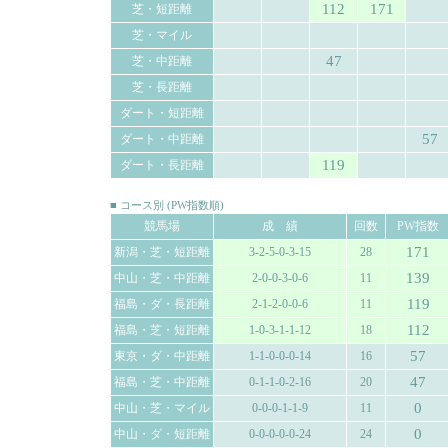
112
171
芝・短距離
芝・マイル
47
芝・中距離
芝・長距離
ダート・短距離
57
ダート・中距離
119
ダート・長距離
■ コース別 (PW指数順)
競馬場
成 績
回数
PW指数
171
新潟・芝・短距離
3-2-5-0-3-15
28
139
中山・芝・中距離
2-0-0-3-0-6
11
119
福島・ダ・長距離
2-1-2-0-0-6
11
112
福島・芝・短距離
1-0-3-1-1-12
18
57
東京・ダ・中距離
1-1-0-0-0-14
16
47
福島・芝・中距離
0-1-1-0-2-16
20
0
中山・芝・マイル
0-0-0-1-1-9
11
0
中山・ダ・短距離
0-0-0-0-0-24
24