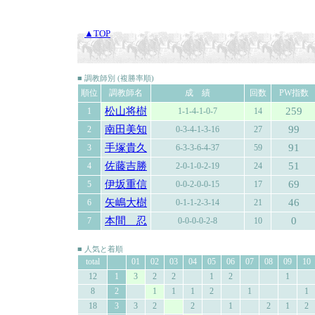
▲TOP
■ 調教師別 (複勝率順)
順位
調教師名
成 績
回数
PW指数
松山将樹
259
1
1-1-4-1-0-7
14
南田美知
99
2
0-3-4-1-3-16
27
手塚貴久
91
3
6-3-3-6-4-37
59
佐藤吉勝
51
4
2-0-1-0-2-19
24
伊坂重信
69
5
0-0-2-0-0-15
17
矢嶋大樹
46
6
0-1-1-2-3-14
21
本間 忍
0
7
0-0-0-0-2-8
10
■ 人気と着順
total
01
02
03
04
05
06
07
08
09
10
12
1
3
2
2
1
2
1
8
2
1
1
1
2
1
1
18
3
3
2
2
1
2
1
2