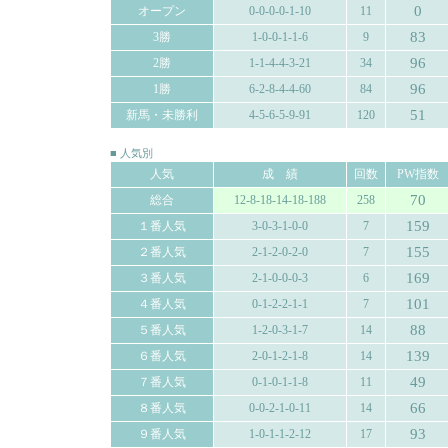
0
オープン
0-0-0-0-1-10
11
83
3勝
1-0-0-1-1-6
9
96
2勝
1-1-4-4-3-21
34
96
1勝
6-2-8-4-4-60
84
51
新馬・未勝利
4-5-6-5-9-91
120
■ 人気別
人気
成 績
回数
PW指数
70
総合
12-8-18-14-18-188
258
159
１番人気
3-0-3-1-0-0
7
155
２番人気
2-1-2-0-2-0
7
169
３番人気
2-1-0-0-0-3
6
101
４番人気
0-1-2-2-1-1
7
88
５番人気
1-2-0-3-1-7
14
139
６番人気
2-0-1-2-1-8
14
49
７番人気
0-1-0-1-1-8
11
66
８番人気
0-0-2-1-0-11
14
93
９番人気
1-0-1-1-2-12
17