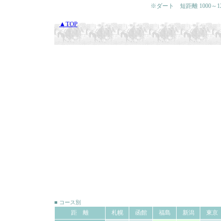
※ダート 短距離 1000～120
▲TOP
■ コース別
距 離
札幌
函館
福島
新潟
東京