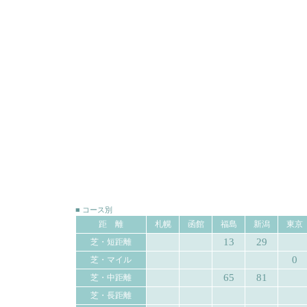
■ コース別
距 離
札幌
函館
福島
新潟
東京
13
29
芝・短距離
0
芝・マイル
65
81
芝・中距離
芝・長距離