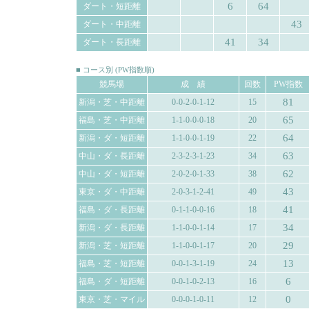
6
64
ダート・短距離
43
ダート・中距離
41
34
ダート・長距離
■ コース別 (PW指数順)
競馬場
成 績
回数
PW指数
81
新潟・芝・中距離
0-0-2-0-1-12
15
65
福島・芝・中距離
1-1-0-0-0-18
20
64
新潟・ダ・短距離
1-1-0-0-1-19
22
63
中山・ダ・長距離
2-3-2-3-1-23
34
62
中山・ダ・短距離
2-0-2-0-1-33
38
43
東京・ダ・中距離
2-0-3-1-2-41
49
41
福島・ダ・長距離
0-1-1-0-0-16
18
34
新潟・ダ・長距離
1-1-0-0-1-14
17
29
新潟・芝・短距離
1-1-0-0-1-17
20
13
福島・芝・短距離
0-0-1-3-1-19
24
6
福島・ダ・短距離
0-0-1-0-2-13
16
0
東京・芝・マイル
0-0-0-1-0-11
12