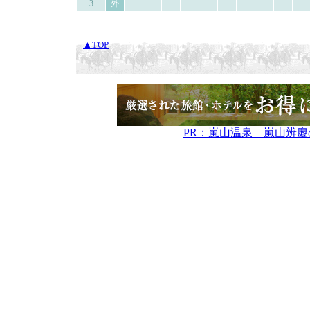
3
外
▲TOP
PR：嵐山温泉 嵐山辨