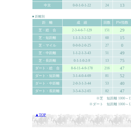
13
中京
0-0-1-0-1-22
24
■ 距離別
距 離
成 績
回数
PW指数
29
芝・総 合
2-3-4-6-7-129
151
15
芝・短距離
1-1-1-3-2-52
60
0
芝・マイル
0-0-0-2-0-25
27
49
芝・中距離
1-1-2-1-3-43
51
75
芝・長距離
0-1-1-0-2-9
13
47
ダート・総 合
8-6-11-4-9-178
216
52
ダート・短距離
3-1-4-0-4-69
81
40
ダート・中距離
2-0-3-1-3-44
53
47
ダート・長距離
3-5-4-3-2-65
82
※芝 短距離 1000～150
※ダート 短距離 1000～120
▲TOP