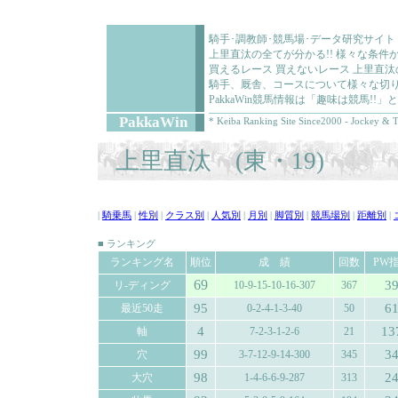
騎手･調教師･競馬場･データ研究サイト
上里直汰の全てが分かる!! 様々な条
買えるレース 買えないレース 上里直
騎手、厩舎、コースについて様々な切り
PakkaWin競馬情報は「趣味は競馬!
PakkaWin
* Keiba Ranking Site Since2000 - Jockey & T
上里直汰 (東・19)
|
騎乗馬
|
性別
|
クラス別
|
人気別
|
月別
|
脚質別
|
競馬場別
|
距離別
|
■ ランキング
ランキング名
順位
成 績
回数
PW
69
3
リ-ディング
10-9-15-10-16-307
367
95
6
最近50走
0-2-4-1-3-40
50
4
13
軸
7-2-3-1-2-6
21
99
3
穴
3-7-12-9-14-300
345
98
2
大穴
1-4-6-6-9-287
313