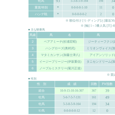
93
3
牝馬
5-3-8-5-9-164
194
*
0
重賞/特別
0-0-0-0-1-10
11
*
0
ハンデ戦
0-0-0-0-0-2
2
※ 順位付け [リ-ディング]と[最
※ [軸] 1～3番人気 [穴
■ 主な騎乗馬
馬歳
馬 名
馬 
２
ベアアミーチ(杉浦宏昭)
ジーティーフクジ(
３
ハングローズ(奥村武)
ミリオンヴォイス(加
４
マタミカンサン(加藤士津八)
アイアンソリッド(
５
イージーブリージー(伊坂重信)
タニセンドリーム(加
６
ノーブルミステリー(菊川正達)
※ 
■ 性別
性 別
成 績
回数
PW指数
39
総合
10-9-15-10-16-307
367
49
牡馬
5-6-7-5-7-131
161
34
牝馬
5-3-8-5-9-164
194
0
ｾﾝ馬
0-0-0-0-0-12
12