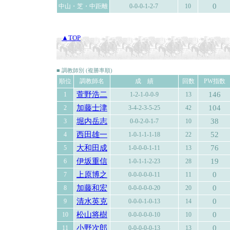
0
中山・芝・中距離
0-0-0-1-2-7
10
▲TOP
■ 調教師別 (複勝率順)
順位
調教師名
成 績
回数
PW指数
萱野浩二
146
1
1-2-1-0-0-9
13
加藤士津
104
2
3-4-2-3-5-25
42
堀内岳志
38
3
0-0-2-0-1-7
10
西田雄一
52
4
1-0-1-1-1-18
22
大和田成
76
5
1-0-0-0-1-11
13
伊坂重信
19
6
1-0-1-1-2-23
28
上原博之
0
7
0-0-0-0-0-11
11
加藤和宏
0
8
0-0-0-0-0-20
20
清水英克
0
9
0-0-0-1-0-13
14
松山将樹
0
10
0-0-0-0-0-10
10
小野次郎
0
11
0-0-0-0-0-13
13