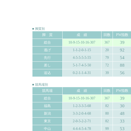
■ 脚質別
脚 質
成 績
回数
PW指数
39
総合
10-9-15-10-16-307
367
92
逃げ
1-1-2-0-1-15
20
54
先行
4-5-5-5-5-55
79
88
差し
5-1-7-4-5-50
72
56
追込
0-2-1-1-4-31
39
■ 競馬場別
競馬場
成 績
回数
PW指数
39
総合
10-9-15-10-16-307
367
30
福島
1-2-3-3-5-68
82
48
新潟
3-3-2-0-4-68
80
33
東京
2-0-5-2-2-71
82
53
中山
4-4-4-5-4-78
99