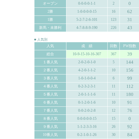
0
オープン
0-0-0-0-1-1
2
62
2勝
1-0-0-0-0-15
16
31
1勝
5-2-7-2-6-101
123
43
新馬・未勝利
4-7-8-8-9-190
226
■ 人気別
人気
成 績
回数
PW指数
39
総合
10-9-15-10-16-307
367
144
１番人気
2-0-2-0-1-0
5
156
２番人気
4-2-0-1-1-2
10
99
３番人気
1-0-1-0-0-4
6
112
４番人気
0-2-3-2-3-1
11
180
５番人気
2-0-1-1-1-6
11
91
６番人気
0-1-2-0-1-6
10
76
７番人気
0-0-2-0-2-8
12
0
８番人気
0-0-0-0-0-15
15
92
９番人気
1-1-2-3-3-16
26
84
10番人気
0-2-1-0-1-26
30