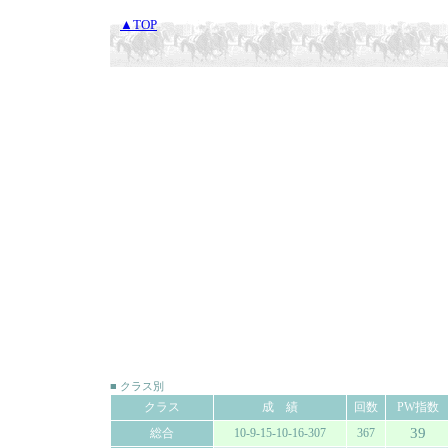
▲TOP
■ クラス別
クラス
成 績
回数
PW指数
39
総合
10-9-15-10-16-307
367