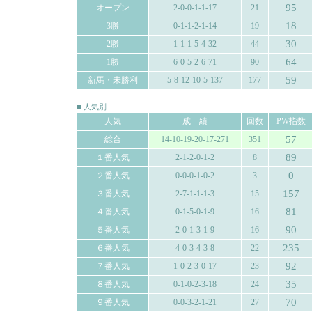
95
オープン
2-0-0-1-1-17
21
18
3勝
0-1-1-2-1-14
19
30
2勝
1-1-1-5-4-32
44
64
1勝
6-0-5-2-6-71
90
59
新馬・未勝利
5-8-12-10-5-137
177
■ 人気別
人気
成 績
回数
PW指数
57
総合
14-10-19-20-17-271
351
89
１番人気
2-1-2-0-1-2
8
0
２番人気
0-0-0-1-0-2
3
157
３番人気
2-7-1-1-1-3
15
81
４番人気
0-1-5-0-1-9
16
90
５番人気
2-0-1-3-1-9
16
235
６番人気
4-0-3-4-3-8
22
92
７番人気
1-0-2-3-0-17
23
35
８番人気
0-1-0-2-3-18
24
70
９番人気
0-0-3-2-1-21
27