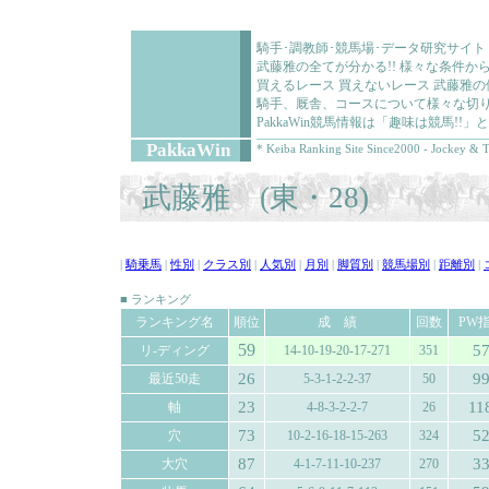
騎手･調教師･競馬場･データ研究サイト
武藤雅の全てが分かる!! 様々な条件か
買えるレース 買えないレース 武藤雅
騎手、厩舎、コースについて様々な切り
PakkaWin競馬情報は「趣味は競馬!
PakkaWin
* Keiba Ranking Site Since2000 - Jockey & T
武藤雅 (東・28)
|
騎乗馬
|
性別
|
クラス別
|
人気別
|
月別
|
脚質別
|
競馬場別
|
距離別
|
■ ランキング
ランキング名
順位
成 績
回数
PW
59
5
リ-ディング
14-10-19-20-17-271
351
26
9
最近50走
5-3-1-2-2-37
50
23
11
軸
4-8-3-2-2-7
26
73
5
穴
10-2-16-18-15-263
324
87
3
大穴
4-1-7-11-10-237
270