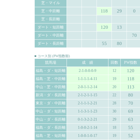
芝・マイル
118
29
0
芝・中距離
芝・長距離
120
13
ダート・短距離
70
ダート・中距離
55
80
ダート・長距離
■ コース別 (PW指数順)
競馬場
成 績
回数
PW指数
120
福島・ダ・短距離
2-1-0-0-0-9
12
118
福島・芝・中距離
1-1-1-1-4-11
19
113
中山・芝・中距離
2-0-1-1-2-14
20
80
新潟・ダ・長距離
2-1-2-1-1-15
22
70
東京・ダ・中距離
2-1-1-1-2-21
28
69
中山・ダ・短距離
1-1-3-1-1-23
30
63
中山・ダ・長距離
0-1-3-2-2-21
29
55
福島・ダ・長距離
1-0-0-2-1-14
18
52
福島・芝・短距離
1-0-0-1-0-17
19