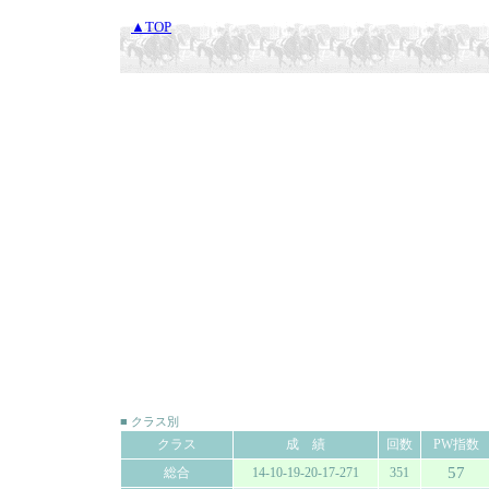
▲TOP
■ クラス別
クラス
成 績
回数
PW指数
57
総合
14-10-19-20-17-271
351