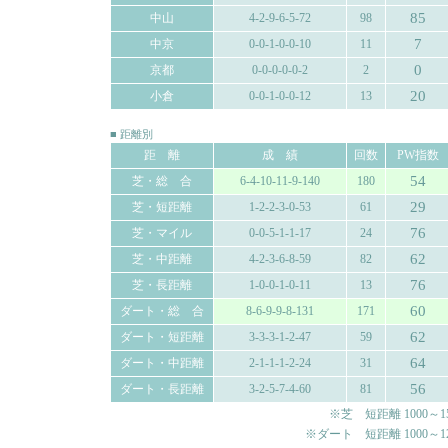
85
中山
4-2-9-6-5-72
98
7
中京
0-0-1-0-0-10
11
0
京都
0-0-0-0-0-2
2
20
小倉
0-0-1-0-0-12
13
■ 距離別
距 離
成 績
回数
PW指数
54
芝・総 合
6-4-10-11-9-140
180
29
芝・短距離
1-2-2-3-0-53
61
76
芝・マイル
0-0-5-1-1-17
24
62
芝・中距離
4-2-3-6-8-59
82
76
芝・長距離
1-0-0-1-0-11
13
60
ダート・総 合
8-6-9-9-8-131
171
62
ダート・短距離
3-3-3-1-2-47
59
64
ダート・中距離
2-1-1-1-2-24
31
56
ダート・長距離
3-2-5-7-4-60
81
※芝 短距離 1000～150
※ダート 短距離 1000～120