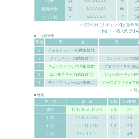
64
5
牝馬
5-6-9-11-7-113
151
58
6
重賞/特別
5-2-3-9-6-55
80
*
5
ハンデ戦
1-0-0-0-0-16
17
※ 順位付け [リ-ディング]と[最
※ [軸] 1～3番人気 [穴
■ 主な騎乗馬
馬歳
馬 名
馬 
２
シャインフォード(武藤善則)
３
ステラスペース(武藤善則)
ロケットパンチ(武
４
キューティリップ(戸田博文)
アタリダイキチ(西田
５
エセルフリーダ(武藤善則)
ジョーローリット(中
６
モンドプリューム(水野貴広)
ピースオブザライフ(
※ 
■ 性別
性 別
成 績
回数
PW指数
57
総合
14-10-19-20-17-271
351
55
牡馬
7-4-10-8-9-138
176
59
牝馬
5-6-9-11-7-113
151
48
ｾﾝ馬
2-0-0-1-1-20
24