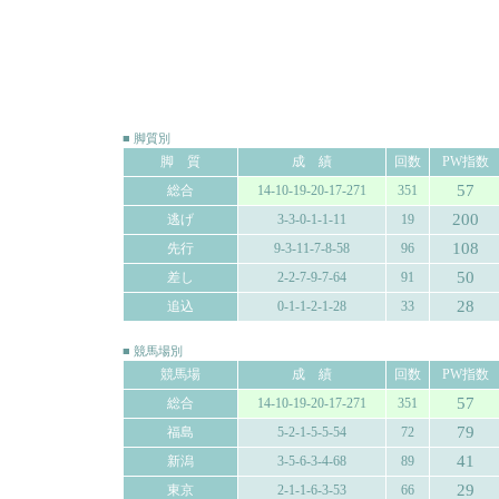
■ 脚質別
脚 質
成 績
回数
PW指数
57
総合
14-10-19-20-17-271
351
200
逃げ
3-3-0-1-1-11
19
108
先行
9-3-11-7-8-58
96
50
差し
2-2-7-9-7-64
91
28
追込
0-1-1-2-1-28
33
■ 競馬場別
競馬場
成 績
回数
PW指数
57
総合
14-10-19-20-17-271
351
79
福島
5-2-1-5-5-54
72
41
新潟
3-5-6-3-4-68
89
29
東京
2-1-1-6-3-53
66