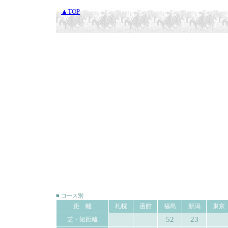
▲TOP
■ コース別
距 離
札幌
函館
福島
新潟
東京
52
23
芝・短距離