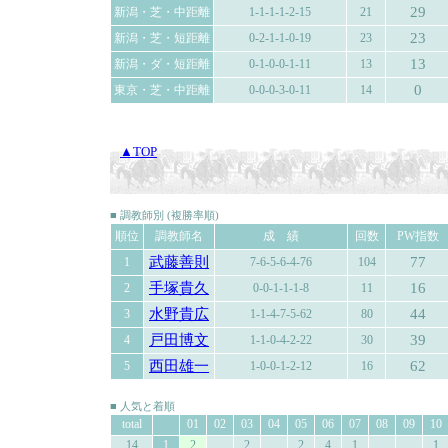
29
新潟・芝・中距離
1-1-1-1-2-15
21
23
新潟・芝・短距離
0-2-1-1-0-19
23
13
新潟・ダ・短距離
0-1-0-0-1-11
13
0
東京・芝・中距離
0-0-0-3-0-11
14
▲TOP
■ 調教師別 (複勝率順)
順位
調教師名
成 績
回数
PW指数
武藤善則
77
1
7-6-5-6-4-76
104
手塚貴久
16
2
0-0-1-1-1-8
11
水野貴広
44
3
1-1-4-7-5-62
80
戸田博文
39
4
1-1-0-4-2-22
30
西田雄一
62
5
1-0-0-1-2-12
16
■ 人気と着順
total
01
02
03
04
05
06
07
08
09
10
14
1
2
2
2
4
1
1