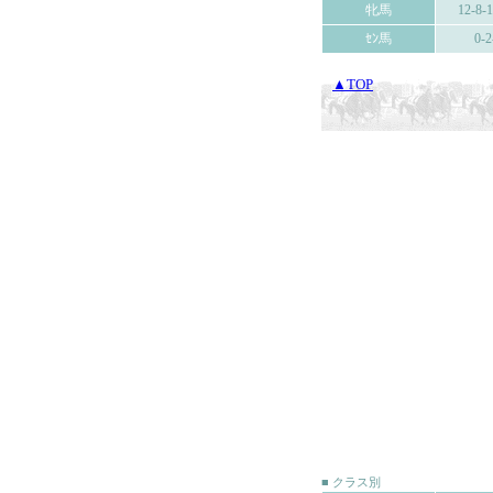
牝馬
12-8-
ｾﾝ馬
0-2
▲TOP
■ クラス別