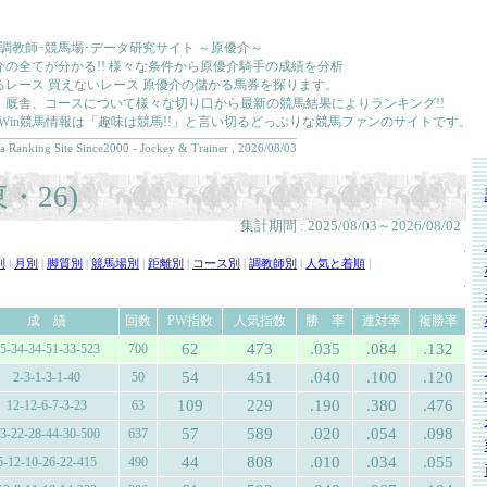
･調教師･競馬場･データ研究サイト ～原優介～
介の全てが分かる!! 様々な条件から原優介騎手の成績を分析
るレース 買えないレース 原優介の儲かる馬券を探ります。
、厩舎、コースについて様々な切り口から最新の競馬結果によりランキング!!
kkaWin競馬情報は「趣味は競馬!!」と言い切るどっぷりな競馬ファンのサイトです。
a Ranking Site Since2000 - Jockey & Trainer , 2026/08/03
・26)
集計期間 : 2025/08/03～2026/08/02
.
別
|
月別
|
脚質別
|
競馬場別
|
距離別
|
コース別
|
調教師別
|
人気と着順
|
.
成 績
回数
PW指数
人気指数
勝 率
連対率
複勝率
62
473
.035
.084
.132
5-34-34-51-33-523
700
54
451
.040
.100
.120
2-3-1-3-1-40
50
109
229
.190
.380
.476
12-12-6-7-3-23
63
57
589
.020
.054
.098
3-22-28-44-30-500
637
44
808
.010
.034
.055
5-12-10-26-22-415
490