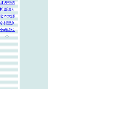
田辺裕信
杉原誠人
松本大輝
今村聖奈
小崎綾也
◇