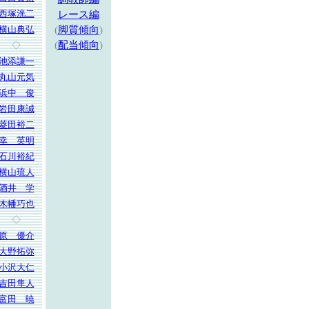
西塚洸二
レース編
横山典弘
(
脚質傾向
)
(
配当傾向
)
◇
池添謙一
丸山元気
浜中 俊
岩田康誠
菱田裕二
幸 英明
石川裕紀
横山琉人
酒井 学
木幡巧也
◇
原 優介
大野拓弥
小沢大仁
吉田隼人
富田 暁