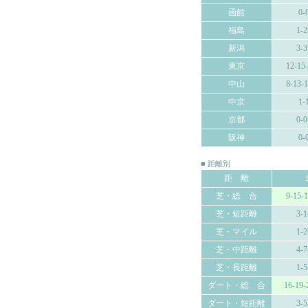
函館
0-
福島
1-2
新潟
3-3
東京
12-15
中山
8-13-
中京
1-
京都
0-0
阪神
0-
■ 距離別
距 離
芝・総 合
9-15-
芝・短距離
3-1
芝・マイル
1-2
芝・中距離
4-7
芝・長距離
1-5
ダート・総 合
16-19-
ダート・短距離
3-5