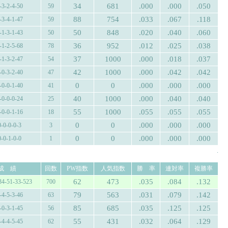
34
681
.000
.000
.050
-3-2-4-50
59
88
754
.033
.067
.118
-3-4-1-47
59
50
848
.020
.040
.060
-1-3-1-43
50
36
952
.012
.025
.038
-1-2-5-68
78
37
1000
.000
.018
.037
-1-3-2-47
54
42
1000
.000
.042
.042
-0-3-2-40
47
0
0
.000
.000
.000
-0-0-1-40
41
40
1000
.000
.040
.040
-0-0-0-24
25
55
1000
.055
.055
.055
-0-0-1-16
18
0
0
.000
.000
.000
0-0-0-0-3
3
0
0
.000
.000
.000
0-0-1-0-0
1
.
成 績
回数
PW指数
人気指数
勝 率
連対率
複勝率
62
473
.035
.084
.132
34-51-33-523
700
79
563
.031
.079
.142
-4-5-3-46
63
85
685
.035
.125
.125
-0-3-1-45
56
55
431
.032
.064
.129
-4-4-5-45
62