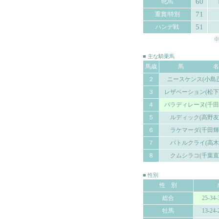
60
牝馬
71
重賞/特別
51
ハンデ戦
※
■ 主な騎乗馬
馬歳
馬 名
２
ニースケンス(小島
３
レザベーション(松下
４
パラディレーヌ(千田
５
ルディック(高野友
６
ラケマーダ(千田輝
７
バトルクライ(高木
８
クムシラコ(千葉直
■ 性別
性 別
総合
25-34-
牡馬
13-24-