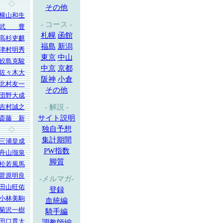
◇
その他
横山和生
- コース -
武 豊
札幌
函館
高杉吏麒
福島
新潟
津村明秀
東京
中山
鮫島克駿
中京
京都
佐々木大
阪神
小倉
北村友一
その他
団野大成
吉村誠之
- 解説 -
サイト説明
斎藤 新
独自予想
◇
集計期間
三浦皇成
PW指数
舟山瑠泉
脚質
松若風馬
菅原明良
-メルマガ-
田山旺佑
登録
小林美駒
血統編
菊沢一樹
騎手編
田口貫太
調教師編