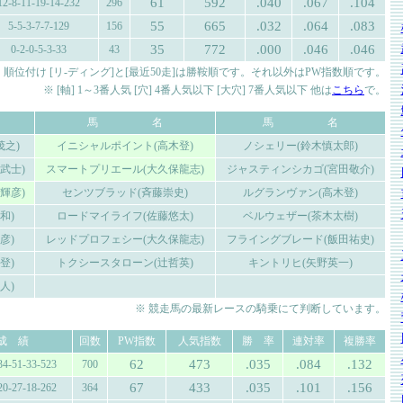
61
592
.040
.067
.104
12-8-11-19-14-232
296
55
665
.032
.064
.083
5-5-3-7-7-129
156
35
772
.000
.046
.046
0-2-0-5-3-33
43
 順位付け [リ-ディング]と[最近50走]は勝鞍順です。それ以外はPW指数順です。
※ [軸] 1～3番人気 [穴] 4番人気以下 [大穴] 7番人気以下 他は
こちら
で。
馬 名
馬 名
茂之)
イニシャルポイント(高木登)
ノシェリー(鈴木慎太郎)
武士)
スマートプリエール(大久保龍志)
ジャスティンシカゴ(宮田敬介)
輝彦)
センツブラッド(斉藤崇史)
ルグランヴァン(高木登)
和)
ロードマイライフ(佐藤悠太)
ベルウェザー(茶木太樹)
彦)
レッドプロフェシー(大久保龍志)
フライングブレード(飯田祐史)
登)
トクシースタローン(辻哲英)
キントリヒ(矢野英一)
人)
※ 競走馬の最新レースの騎乗にて判断しています。
成 績
回数
PW指数
人気指数
勝 率
連対率
複勝率
62
473
.035
.084
.132
34-51-33-523
700
67
433
.035
.101
.156
20-27-18-262
364