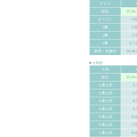
クラス
総合
25-34-
オープン
3-6
3勝
1-0
2勝
2-3
1勝
5-7-
新馬・未勝利
14-18-
■ 人気別
人気
総合
25-34-
１番人気
5-
２番人気
3-2
３番人気
4-
４番人気
1-
５番人気
0-4
６番人気
7-3
７番人気
0-4