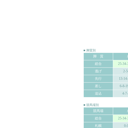
■ 脚質別
脚 質
総合
25-34-
逃げ
2-5
先行
13-14
差し
6-8-1
追込
4-7
■ 競馬場別
競馬場
総合
25-34-
札幌
0-