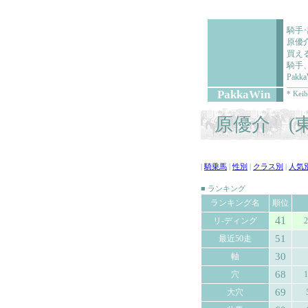
騎手
原優
買え
騎手
Pa
PakkaWin
* Keib
原優介 (東
|
騎乗馬
|
性別
|
クラス別
|
人気
■ ランキング
ランキング名
順位
41
リ-ディング
2
51
最近50走
30
軸
68
穴
1
69
大穴