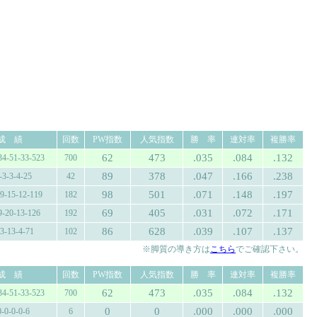
成 績
回数
PW指数
人気指数
勝 率
連対率
複勝率
62
473
.035
.084
.132
34-51-33-523
700
89
378
.047
.166
.238
-3-3-4-25
42
98
501
.071
.148
.197
-9-15-12-119
182
69
405
.031
.072
.171
9-20-13-126
192
86
628
.039
.107
.137
-3-13-4-71
102
※脚質の導き方は
こちら
でご確認下さい。
成 績
回数
PW指数
人気指数
勝 率
連対率
複勝率
62
473
.035
.084
.132
34-51-33-523
700
0
0
.000
.000
.000
0-0-0-0-6
6