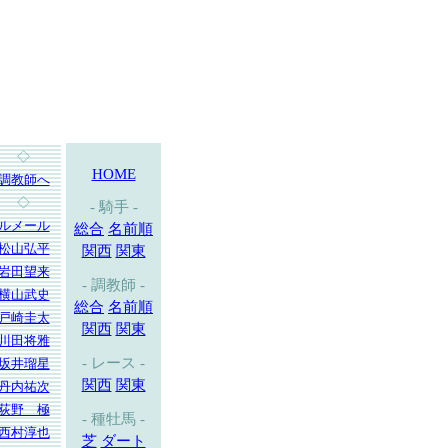
◇
HOME
調教師へ
◇
- 騎手 -
ルメール
総合
名前順
松山弘平
関西
関東
岩田望来
- 調教師 -
横山武史
総合
名前順
戸崎圭太
関西
関東
川田将雅
- レース -
坂井瑠星
関西
関東
丹内祐次
荻野 極
- 種牡馬 -
西村淳也
芝
ダート