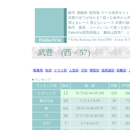
騎手･調教師･競馬場･データ研究サイト
武豊の全てが分かる!! 様々な条件から
買えるレース 買えないレース 武豊の
騎手、厩舎、コースについて様々な切り
PakkaWin競馬情報は「趣味は競馬!
PakkaWin
* Keiba Ranking Site Since2000 - Jockey & T
武豊 (西・57)
|
騎乗馬
|
性別
|
クラス別
|
人気別
|
月別
|
脚質別
|
競馬場別
|
距離別
|
■ ランキング
ランキング名
順位
成 績
回数
PW
12
8
リ-ディング
76-79-82-64-59-268
628
10
7
最近50走
7-11-3-7-4-18
50
64
9
軸
59-62-53-40-29-78
321
30
8
穴
17-17-29-24-30-185
302
7
8
大穴
3-7-4-5-6-72
97