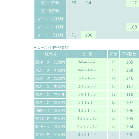
55
94
117
芝・中距離
芝・長距離
ダート・短距離
168
ダート・中距離
71
106
ダート・長距離
■ コース別 (PW指数順)
競馬場
成 績
回数
PW指数
189
阪神・ダ・短距離
3-0-4-2-2-2
13
168
東京・ダ・中距離
6-0-2-1-1-8
18
146
京都・ダ・短距離
1-3-2-1-0-7
14
117
東京・芝・中距離
2-1-3-2-0-8
16
110
東京・芝・マイル
1-0-1-1-3-6
12
107
東京・芝・短距離
1-1-1-2-1-4
10
106
函館・ダ・長距離
4-3-3-1-4-3
18
105
京都・芝・中距離
4-3-3-2-2-19
33
104
阪神・ダ・長距離
7-5-7-2-2-16
39
96
京都・芝・短距離
3-5-3-1-5-9
26