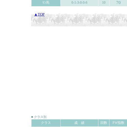
70
ｾﾝ馬
0-1-3-0-0-6
10
▲TOP
■ クラス別
クラス
成 績
回数
PW指数