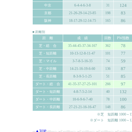
124
中京
6-4-4-6-3-8
31
83
京都
21-26-29-14-23-85
198
86
阪神
18-17-29-12-14-75
165
■ 距離別
距 離
成 績
回数
PW指数
78
芝・総 合
35-44-45-37-34-167
362
77
芝・短距離
10-13-12-8-11-47
101
59
芝・マイル
3-7-8-5-16-35
74
87
芝・中距離
14-21-16-19-6-60
136
85
芝・長距離
8-3-9-5-1-25
51
97
ダート・総 合
41-35-37-27-25-101
266
132
ダート・短距離
4-8-7-5-2-14
40
100
ダート・中距離
10-6-9-6-7-40
78
86
ダート・長距離
27-21-21-16-16-47
148
※芝 短距離 1000～150
※ダート 短距離 1000～120
▲TOP