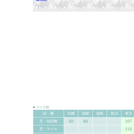
■ コース別
距 離
札幌
函館
福島
新潟
東京
60
40
107
芝・短距離
110
芝・マイル