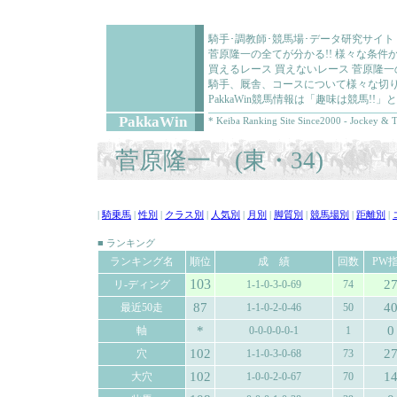
騎手･調教師･競馬場･データ研究サイト
菅原隆一の全てが分かる!! 様々な条
買えるレース 買えないレース 菅原隆
騎手、厩舎、コースについて様々な切り
PakkaWin競馬情報は「趣味は競馬!
PakkaWin
* Keiba Ranking Site Since2000 - Jockey & T
菅原隆一 (東・34)
|
騎乗馬
|
性別
|
クラス別
|
人気別
|
月別
|
脚質別
|
競馬場別
|
距離別
|
■ ランキング
ランキング名
順位
成 績
回数
PW
103
2
リ-ディング
1-1-0-3-0-69
74
87
4
最近50走
1-1-0-2-0-46
50
*
0
軸
0-0-0-0-0-1
1
102
2
穴
1-1-0-3-0-68
73
102
1
大穴
1-0-0-2-0-67
70