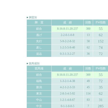
■ 脚質別
脚 質
成 績
回数
PW指数
55
総合
8-16-8-11-20-237
300
62
逃げ
2-2-0-1-0-8
13
152
先行
5-9-2-2-8-32
58
74
差し
1-2-5-5-9-40
62
72
追込
0-3-1-3-2-27
36
■ 競馬場別
競馬場
成 績
回数
PW指数
55
総合
8-16-8-11-20-237
300
72
福島
1-3-2-1-4-38
49
35
新潟
4-2-1-2-3-33
45
62
東京
2-8-3-4-5-92
114
31
中山
1-2-1-4-8-67
83
285
中京
0-1-1-0-0-5
7