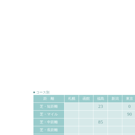
■ コース別
距 離
札幌
函館
福島
新潟
東京
23
0
芝・短距離
90
芝・マイル
85
芝・中距離
芝・長距離