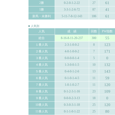
61
2勝
0-2-0-1-2-22
27
41
1勝
3-3-1-2-6-72
87
61
新馬・未勝利
5-11-7-8-12-143
186
■ 人気別
人気
成 績
回数
PW指数
55
総合
8-16-8-11-20-237
300
123
１番人気
2-3-1-0-0-2
8
171
２番人気
4-0-1-0-0-2
7
0
３番人気
0-0-0-0-1-4
5
132
４番人気
1-3-0-0-1-5
10
143
５番人気
0-4-0-1-2-6
13
59
６番人気
0-1-0-1-4-5
11
120
７番人気
1-0-1-0-2-7
11
109
８番人気
0-1-2-3-1-16
23
0
９番人気
0-0-0-2-3-13
18
120
10番人気
0-3-0-3-1-18
25
80
11番人気
0-1-1-0-1-22
25