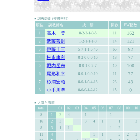
■ 調教師別 (複勝率順)
順位
調教師名
成 績
回数
PW指数
高木 登
162
1
0-2-3-1-0-5
11
武藤善則
121
2
1-2-1-1-1-8
14
伊藤圭三
92
3
5-7-1-1-5-46
65
松永康利
77
4
0-2-0-0-0-16
18
堀内岳志
100
5
0-0-1-0-2-7
10
尾形和幸
77
6
0-0-1-0-0-10
11
杉浦宏昭
43
7
0-0-1-0-4-18
23
小手川準
0
8
0-0-0-1-2-12
15
■ 人気と着順
total
01
02
03
04
05
06
07
08
09
10
8
1
2
4
1
1
16
2
3
3
4
1
1
3
8
3
1
1
1
2
11
4
1
1
3
2
3