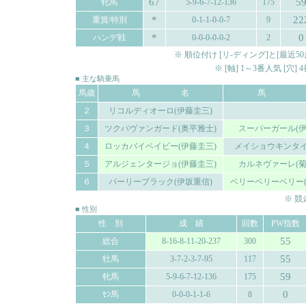
67
5
牝馬
5-9-6-7-12-136
175
*
22
重賞/特別
0-1-1-0-0-7
9
*
0
ハンデ戦
0-0-0-0-0-2
2
※ 順位付け [リ-ディング]と[最
※ [軸] 1～3番人気 [穴
■ 主な騎乗馬
馬歳
馬 名
馬 
２
リコルディオーロ(伊藤圭三)
３
ツクバヴァンガード(奥平雅士)
スーパーガール(伊
４
ロッカバイベイビー(伊藤圭三)
メイショウキンタイ
５
アルジェンタージョ(伊藤圭三)
カルネヴァーレ(菊
６
パーリーブラック(伊坂重信)
ベリーベリーベリー(
※ 
■ 性別
性 別
成 績
回数
PW指数
55
総合
8-16-8-11-20-237
300
55
牡馬
3-7-2-3-7-95
117
59
牝馬
5-9-6-7-12-136
175
0
ｾﾝ馬
0-0-0-1-1-6
8