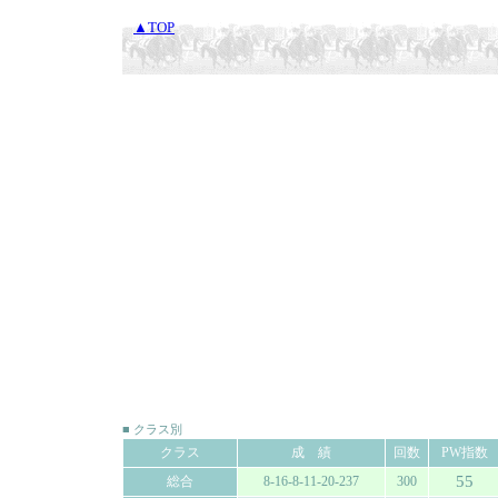
▲TOP
■ クラス別
クラス
成 績
回数
PW指数
55
総合
8-16-8-11-20-237
300