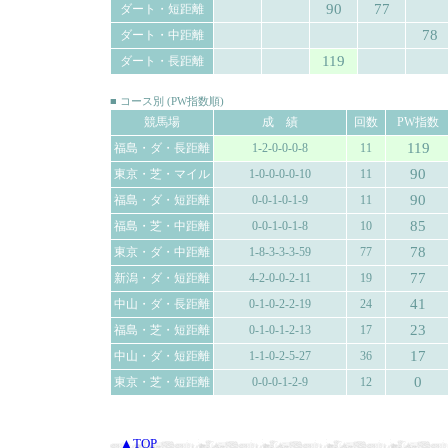
90
77
ダート・短距離
78
ダート・中距離
119
ダート・長距離
■ コース別 (PW指数順)
競馬場
成 績
回数
PW指数
119
福島・ダ・長距離
1-2-0-0-0-8
11
90
東京・芝・マイル
1-0-0-0-0-10
11
90
福島・ダ・短距離
0-0-1-0-1-9
11
85
福島・芝・中距離
0-0-1-0-1-8
10
78
東京・ダ・中距離
1-8-3-3-3-59
77
77
新潟・ダ・短距離
4-2-0-0-2-11
19
41
中山・ダ・長距離
0-1-0-2-2-19
24
23
福島・芝・短距離
0-1-0-1-2-13
17
17
中山・ダ・短距離
1-1-0-2-5-27
36
0
東京・芝・短距離
0-0-0-1-2-9
12
▲TOP