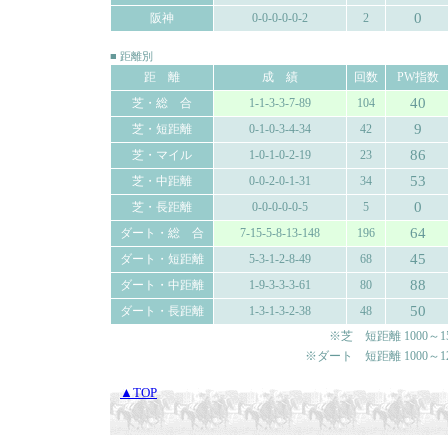
0
阪神
0-0-0-0-0-2
2
■ 距離別
距 離
成 績
回数
PW指数
40
芝・総 合
1-1-3-3-7-89
104
9
芝・短距離
0-1-0-3-4-34
42
86
芝・マイル
1-0-1-0-2-19
23
53
芝・中距離
0-0-2-0-1-31
34
0
芝・長距離
0-0-0-0-0-5
5
64
ダート・総 合
7-15-5-8-13-148
196
45
ダート・短距離
5-3-1-2-8-49
68
88
ダート・中距離
1-9-3-3-3-61
80
50
ダート・長距離
1-3-1-3-2-38
48
※芝 短距離 1000～150
※ダート 短距離 1000～120
▲TOP