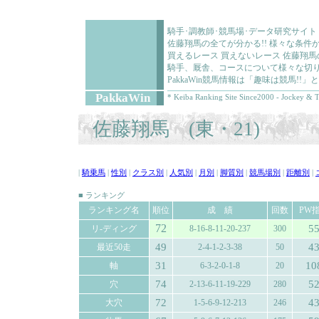
騎手･調教師･競馬場･データ研究サイト
佐藤翔馬の全てが分かる!! 様々な条
買えるレース 買えないレース 佐藤翔
騎手、厩舎、コースについて様々な切り
PakkaWin競馬情報は「趣味は競馬!
PakkaWin
* Keiba Ranking Site Since2000 - Jockey & T
佐藤翔馬 (東・21)
|
騎乗馬
|
性別
|
クラス別
|
人気別
|
月別
|
脚質別
|
競馬場別
|
距離別
|
■ ランキング
ランキング名
順位
成 績
回数
PW
72
5
リ-ディング
8-16-8-11-20-237
300
49
4
最近50走
2-4-1-2-3-38
50
31
10
軸
6-3-2-0-1-8
20
74
5
穴
2-13-6-11-19-229
280
72
4
大穴
1-5-6-9-12-213
246