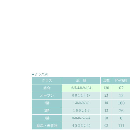
■ クラス別
クラス
成 績
回数
PW指数
67
総合
6-5-4-8-9-104
136
12
オープン
0-0-1-1-4-17
23
100
3勝
1-0-0-0-0-9
10
76
2勝
1-0-0-2-1-9
13
0
1勝
0-0-0-2-2-24
28
111
新馬・未勝利
4-5-3-3-2-45
62