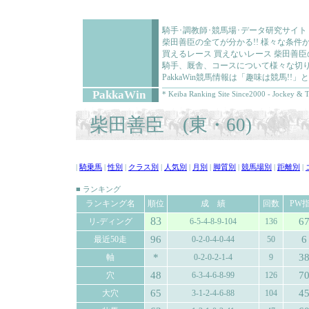
騎手･調教師･競馬場･データ研究サイト
柴田善臣の全てが分かる!! 様々な条
買えるレース 買えないレース 柴田善
騎手、厩舎、コースについて様々な切り
PakkaWin競馬情報は「趣味は競馬!
PakkaWin
* Keiba Ranking Site Since2000 - Jockey & T
柴田善臣 (東・60)
|
騎乗馬
|
性別
|
クラス別
|
人気別
|
月別
|
脚質別
|
競馬場別
|
距離別
|
■ ランキング
ランキング名
順位
成 績
回数
PW
83
6
リ-ディング
6-5-4-8-9-104
136
96
6
最近50走
0-2-0-4-0-44
50
*
3
軸
0-2-0-2-1-4
9
48
7
穴
6-3-4-6-8-99
126
65
4
大穴
3-1-2-4-6-88
104