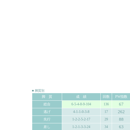
■ 脚質別
脚 質
成 績
回数
PW指数
67
総合
6-5-4-8-9-104
136
262
逃げ
4-1-1-0-3-8
17
88
先行
1-2-2-5-2-17
29
63
差し
1-2-1-3-3-24
34