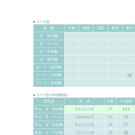
■ コース別
距 離
札幌
函館
福島
新潟
東京
芝・短距離
芝・マイル
芝・中距離
芝・長距離
ダート・短距離
48
ダート・中距離
ダート・長距離
■ コース別 (PW指数順)
競馬場
成 績
回数
PW指数
163
中山・ダ・長距離
2-1-1-2-1-10
17
76
中山・芝・マイル
1-0-0-0-0-12
13
57
中山・ダ・短距離
0-1-2-1-1-18
23
48
東京・ダ・中距離
1-1-1-1-2-20
26