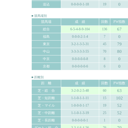
0
追込
0-0-0-0-1-18
19
■ 競馬場別
競馬場
成 績
回数
PW指数
67
総合
6-5-4-8-9-104
136
0
福島
0-0-0-2-1-4
7
79
東京
3-2-1-3-5-31
45
80
中山
3-3-3-3-3-55
70
0
中京
0-0-0-0-0-8
8
0
京都
0-0-0-0-0-6
6
■ 距離別
距 離
成 績
回数
PW指数
63
芝・総 合
3-2-0-2-5-48
60
102
芝・短距離
1-1-0-1-1-11
15
52
芝・マイル
1-0-0-0-1-17
19
52
芝・中距離
1-1-0-1-3-19
25
0
芝・長距離
0-0-0-0-0-1
1
70
ダート・総 合
3-3-4-6-4-56
76