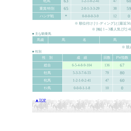
63
6
牝馬
1-2-1-0-2-41
47
65
5
重賞/特別
2-0-1-3-3-29
38
*
0
ハンデ戦
0-0-0-0-3-9
12
※ 順位付け [リ-ディング]と[最
※ [軸] 1～3番人気 [穴
■ 主な騎乗馬
馬歳
馬 名
馬 
※ 
■ 性別
性 別
成 績
回数
PW指数
67
総合
6-5-4-8-9-104
136
80
牡馬
5-3-3-7-6-55
79
60
牝馬
1-2-1-0-2-41
47
0
ｾﾝ馬
0-0-0-1-1-8
10
▲TOP