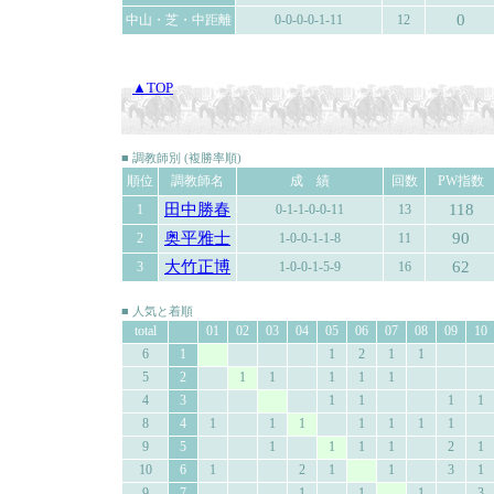
0
中山・芝・中距離
0-0-0-0-1-11
12
▲TOP
■ 調教師別 (複勝率順)
順位
調教師名
成 績
回数
PW指数
田中勝春
118
1
0-1-1-0-0-11
13
奥平雅士
90
2
1-0-0-1-1-8
11
大竹正博
62
3
1-0-0-1-5-9
16
■ 人気と着順
total
01
02
03
04
05
06
07
08
09
10
6
1
1
2
1
1
5
2
1
1
1
1
1
4
3
1
1
1
1
8
4
1
1
1
1
1
1
1
9
5
1
1
1
1
2
1
10
6
1
2
1
1
3
1
9
7
1
1
1
3