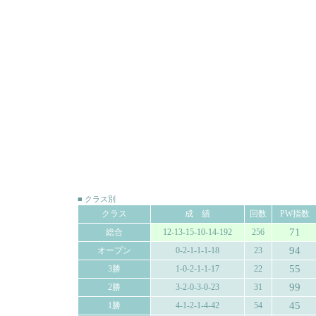
■ クラス別
クラス
成 績
回数
PW指数
71
総合
12-13-15-10-14-192
256
94
オープン
0-2-1-1-1-18
23
55
3勝
1-0-2-1-1-17
22
99
2勝
3-2-0-3-0-23
31
45
1勝
4-1-2-1-4-42
54