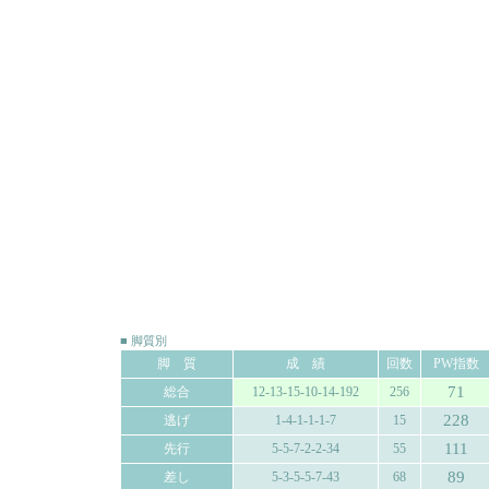
■ 脚質別
脚 質
成 績
回数
PW指数
71
総合
12-13-15-10-14-192
256
228
逃げ
1-4-1-1-1-7
15
111
先行
5-5-7-2-2-34
55
89
差し
5-3-5-5-7-43
68