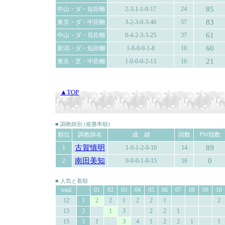
85
中山・ダ・短距離
2-3-1-1-0-17
24
83
東京・ダ・中距離
3-2-3-0-3-46
57
61
中山・ダ・長距離
0-4-2-3-3-25
37
60
新潟・ダ・短距離
1-0-0-0-1-8
10
21
東京・芝・中距離
1-0-0-0-2-13
16
▲TOP
■ 調教師別 (複勝率順)
順位
調教師名
成 績
回数
PW指数
古賀慎明
89
1
1-0-1-2-0-10
14
南田美知
0
2
0-0-0-1-0-15
16
■ 人気と着順
total
01
02
03
04
05
06
07
08
09
10
12
1
2
2
1
2
2
1
2
13
2
1
3
2
2
1
15
3
1
3
4
1
2
2
1
1