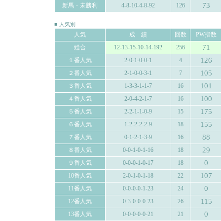
73
新馬・未勝利
4-8-10-4-8-92
126
■ 人気別
人気
成 績
回数
PW指数
71
総合
12-13-15-10-14-192
256
126
１番人気
2-0-1-0-0-1
4
105
２番人気
2-1-0-0-3-1
7
101
３番人気
1-3-3-1-1-7
16
100
４番人気
2-0-4-2-1-7
16
175
５番人気
2-2-1-1-0-9
15
155
６番人気
1-2-2-2-2-9
18
88
７番人気
0-1-2-1-3-9
16
29
８番人気
0-0-1-0-1-16
18
0
９番人気
0-0-0-1-0-17
18
107
10番人気
2-0-1-0-1-18
22
0
11番人気
0-0-0-0-1-23
24
115
12番人気
0-3-0-0-0-23
26
0
13番人気
0-0-0-0-0-21
21