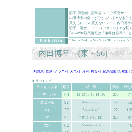
騎手･調教師･競馬場･データ研究サイト
内田博幸の全てが分かる!! 様々な条
買えるレース 買えないレース 内田博
騎手、厩舎、コースについて様々な切り
PakkaWin競馬情報は「趣味は競馬!
PakkaWin
* Keiba Ranking Site Since2000 - Jockey & T
内田博幸 (東・56)
|
騎乗馬
|
性別
|
クラス別
|
人気別
|
月別
|
脚質別
|
競馬場別
|
距離別
|
■ ランキング
ランキング名
順位
成 績
回数
PW
63
7
リ-ディング
12-13-15-10-14-192
256
91
5
最近50走
0-6-3-3-3-35
50
37
10
軸
5-4-4-1-4-9
27
52
6
穴
7-9-11-9-10-181
227
62
4
大穴
2-5-4-4-7-156
178