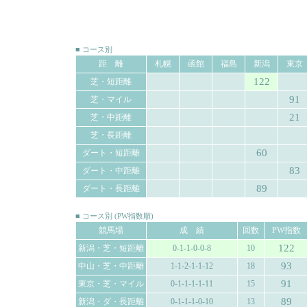
■ コース別
距 離
札幌
函館
福島
新潟
東京
122
芝・短距離
91
芝・マイル
21
芝・中距離
芝・長距離
60
ダート・短距離
83
ダート・中距離
89
ダート・長距離
■ コース別 (PW指数順)
競馬場
成 績
回数
PW指数
122
新潟・芝・短距離
0-1-1-0-0-8
10
93
中山・芝・中距離
1-1-2-1-1-12
18
91
東京・芝・マイル
0-1-1-1-1-11
15
89
新潟・ダ・長距離
0-1-1-1-0-10
13