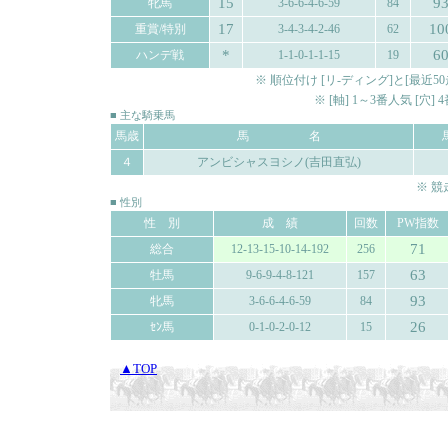
15
9
牝馬
3-6-6-4-6-59
84
17
10
重賞/特別
3-4-3-4-2-46
62
*
6
ハンデ戦
1-1-0-1-1-15
19
※ 順位付け [リ-ディング]と[最
※ [軸] 1～3番人気 [穴
■ 主な騎乗馬
馬歳
馬 名
４
アンビシャスヨシノ(吉田直弘)
※ 
■ 性別
性 別
成 績
回数
PW指数
71
総合
12-13-15-10-14-192
256
63
牡馬
9-6-9-4-8-121
157
93
牝馬
3-6-6-4-6-59
84
26
ｾﾝ馬
0-1-0-2-0-12
15
▲TOP