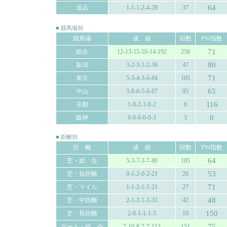
64
追込
1-1-1-2-4-28
37
■ 競馬場別
競馬場
成 績
回数
PW指数
71
総合
12-13-15-10-14-192
256
80
新潟
3-2-3-1-2-36
47
71
東京
5-3-4-3-6-84
105
65
中山
3-8-6-5-6-67
95
116
京都
1-0-2-1-0-2
6
0
阪神
0-0-0-0-0-3
3
■ 距離別
距 離
成 績
回数
PW指数
64
芝・総 合
5-3-7-3-7-80
105
53
芝・短距離
0-1-2-0-2-21
26
71
芝・マイル
1-1-2-1-1-21
27
48
芝・中距離
2-1-2-1-3-33
42
150
芝・長距離
2-0-1-1-1-5
10
75
ダート・総 合
7-10-8-7-7-112
151