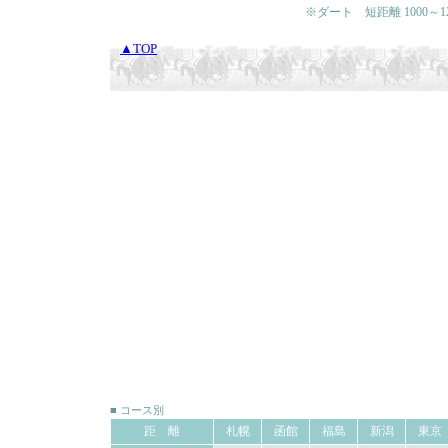
※ダート 短距離 1000～120
▲TOP
■ コース別
距 離
札幌
函館
福島
新潟
東京