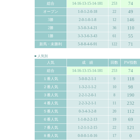
74
総合
14-16-13-15-14-181
253
49
オープン
1-0-1-2-0-18
22
146
3勝
2-0-1-0-1-8
12
110
2勝
3-5-0-3-4-21
36
55
1勝
3-3-3-6-3-43
61
71
新馬・未勝利
5-8-8-4-6-91
122
■ 人気別
人気
成 績
回数
PW指数
74
総合
14-16-13-15-14-181
253
118
１番人気
5-0-0-2-1-1
9
98
２番人気
1-3-2-1-1-2
10
190
３番人気
2-2-1-2-0-1
8
232
４番人気
2-2-3-2-1-1
11
112
５番人気
0-3-4-3-2-8
20
69
６番人気
1-1-0-2-2-13
19
121
７番人気
1-2-1-1-2-15
22
0
８番人気
0-0-0-1-0-16
17