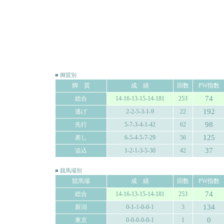
■ 脚質別
脚 質
成 績
回数
PW指数
74
総合
14-16-13-15-14-181
253
192
逃げ
2-2-5-3-1-9
22
98
先行
5-7-3-4-1-42
62
125
差し
6-5-4-5-7-29
56
37
追込
1-2-1-3-5-30
42
■ 競馬場別
競馬場
成 績
回数
PW指数
74
総合
14-16-13-15-14-181
253
134
新潟
0-1-1-0-0-1
3
0
東京
0-0-0-0-0-1
1