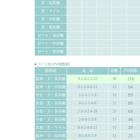
芝・短距離
芝・マイル
芝・中距離
芝・長距離
ダート・短距離
ダート・中距離
ダート・長距離
■ コース別 (PW指数順)
競馬場
成 績
回数
PW指数
116
阪神・ダ・長距離
3-2-0-1-2-22
30
94
阪神・ダ・中距離
0-1-1-0-0-13
15
89
中京・ダ・長距離
2-1-1-1-1-9
15
80
京都・芝・長距離
0-1-1-1-0-9
12
60
京都・ダ・長距離
2-2-3-2-4-19
32
46
小倉・ダ・長距離
2-0-0-1-2-8
13
28
京都・芝・マイル
0-0-2-0-0-11
13
21
阪神・ダ・短距離
0-1-0-0-1-9
11