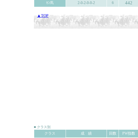
442
ｾﾝ馬
2-0-2-0-0-2
6
▲TOP
■ クラス別
クラス
成 績
回数
PW指数