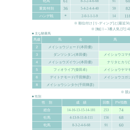
61
6
牝馬
8-3-2-4-6-68
91
36
8
重賞/特別
5-4-2-4-4-40
59
*
11
ハンデ戦
2-0-1-1-1-9
14
※ 順位付け [リ-ディング]と[最
※ [軸] 1～3番人気 [穴
■ 主な騎乗馬
馬歳
馬 名
馬 
２
メイショウジェード(本田優)
３
ダンツシタン(本田優)
メイショウコマチ
４
メイショウズイウン(本田優)
ナリタヒカリ(
５
フィオライア(柴田卓)
メイショウヤマモ
６
デイトナモード(千田輝彦)
メイショウコガシ
８
メイショウシンタケ(千田輝彦)
※ 
■ 性別
性 別
成 績
回数
PW指数
74
総合
14-16-13-15-14-181
253
68
牡馬
4-13-9-11-8-111
156
60
牝馬
8-3-2-4-6-68
91