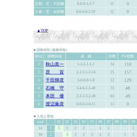
0
京都・芝・中距離
0-0-0-3-1-7
11
0
小倉・芝・短距離
0-0-0-0-2-10
12
▲TOP
■ 調教師別 (複勝率順)
順位
調教師名
成 績
回数
PW指数
秋山真一
110
1
1-3-1-1-1-7
14
昆 貢
157
2
2-1-5-1-2-14
25
千田輝彦
129
3
3-0-0-0-1-8
12
石橋 守
48
4
3-4-0-1-5-40
53
本田 優
49
5
2-3-2-5-2-49
63
渡辺薫彦
0
6
0-0-0-2-0-11
13
■ 人気と着順
total
01
02
03
04
05
06
07
08
09
10
14
1
5
1
2
2
1
1
1
16
2
3
2
2
3
1
2
1
1