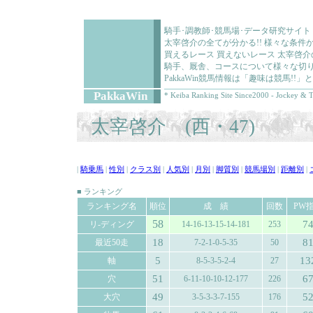
騎手･調教師･競馬場･データ研究サイト
太宰啓介の全てが分かる!! 様々な条
買えるレース 買えないレース 太宰啓
騎手、厩舎、コースについて様々な切り
PakkaWin競馬情報は「趣味は競馬!
PakkaWin
* Keiba Ranking Site Since2000 - Jockey & T
太宰啓介 (西・47)
|
騎乗馬
|
性別
|
クラス別
|
人気別
|
月別
|
脚質別
|
競馬場別
|
距離別
|
■ ランキング
ランキング名
順位
成 績
回数
PW
58
7
リ-ディング
14-16-13-15-14-181
253
18
8
最近50走
7-2-1-0-5-35
50
5
13
軸
8-5-3-5-2-4
27
51
6
穴
6-11-10-10-12-177
226
49
5
大穴
3-5-3-3-7-155
176