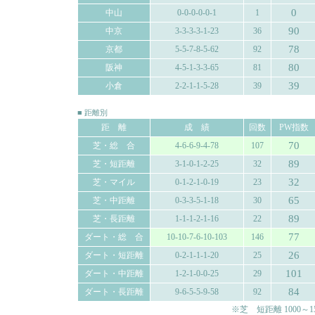
0
中山
0-0-0-0-0-1
1
90
中京
3-3-3-3-1-23
36
78
京都
5-5-7-8-5-62
92
80
阪神
4-5-1-3-3-65
81
39
小倉
2-2-1-1-5-28
39
■ 距離別
距 離
成 績
回数
PW指数
70
芝・総 合
4-6-6-9-4-78
107
89
芝・短距離
3-1-0-1-2-25
32
32
芝・マイル
0-1-2-1-0-19
23
65
芝・中距離
0-3-3-5-1-18
30
89
芝・長距離
1-1-1-2-1-16
22
77
ダート・総 合
10-10-7-6-10-103
146
26
ダート・短距離
0-2-1-1-1-20
25
101
ダート・中距離
1-2-1-0-0-25
29
84
ダート・長距離
9-6-5-5-9-58
92
※芝 短距離 1000～150