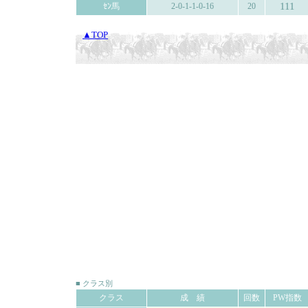
111
ｾﾝ馬
2-0-1-1-0-16
20
▲TOP
■ クラス別
クラス
成 績
回数
PW指数