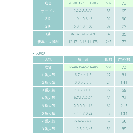
73
総合
28-40-36-46-31-406
587
65
オープン
2-2-2-5-5-39
55
30
3勝
1-0-4-5-3-43
56
77
2勝
5-8-4-8-4-60
89
89
1勝
8-13-13-12-5-89
140
73
新馬・未勝利
12-17-13-16-14-175
247
■ 人気別
人気
成 績
回数
PW指数
73
総合
28-40-36-46-31-406
587
81
１番人気
6-7-4-4-1-5
27
141
２番人気
6-6-5-2-0-5
24
69
３番人気
2-3-5-3-1-15
29
74
４番人気
0-7-1-3-2-20
33
215
５番人気
5-5-5-5-4-12
36
134
６番人気
4-4-4-7-6-22
47
50
７番人気
2-0-2-7-3-38
52
85
８番人気
1-2-5-2-3-45
58