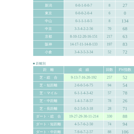
27
新潟
0-0-1-0-0-7
8
0
東京
0-0-0-2-0-4
6
134
中山
0-1-1-1-0-5
8
68
中京
3-3-4-2-2-56
70
63
京都
8-10-12-20-16-151
217
83
阪神
14-17-11-14-8-133
197
72
小倉
3-4-3-5-3-34
52
■ 距離別
距 離
成 績
回数
PW指数
52
芝・総 合
9-13-7-16-20-192
257
54
芝・短距離
2-6-0-5-6-75
94
78
芝・マイル
6-1-1-4-3-42
57
26
芝・中距離
1-4-1-7-8-57
78
71
芝・長距離
0-2-5-0-3-18
28
88
ダート・総 合
19-27-29-30-11-214
330
94
ダート・短距離
4-5-7-6-2-50
74
106
ダート・中距離
7-9-6-7-2-57
88