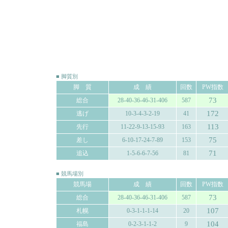
■ 脚質別
脚 質
成 績
回数
PW指数
73
総合
28-40-36-46-31-406
587
172
逃げ
10-3-4-3-2-19
41
113
先行
11-22-9-13-15-93
163
75
差し
6-10-17-24-7-89
153
71
追込
1-5-6-6-7-56
81
■ 競馬場別
競馬場
成 績
回数
PW指数
73
総合
28-40-36-46-31-406
587
107
札幌
0-3-1-1-1-14
20
104
福島
0-2-3-1-1-2
9