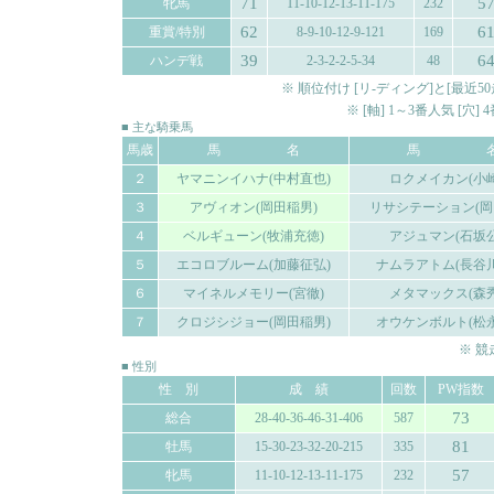
71
5
牝馬
11-10-12-13-11-175
232
62
6
重賞/特別
8-9-10-12-9-121
169
39
6
ハンデ戦
2-3-2-2-5-34
48
※ 順位付け [リ-ディング]と[最
※ [軸] 1～3番人気 [穴
■ 主な騎乗馬
馬歳
馬 名
馬 
２
ヤマニンイハナ(中村直也)
ロクメイカン(小崎
３
アヴィオン(岡田稲男)
リサシテーション(岡
４
ベルギューン(牧浦充徳)
アジュマン(石坂公
５
エコロブルーム(加藤征弘)
ナムラアトム(長谷
６
マイネルメモリー(宮徹)
メタマックス(森秀
７
クロジシジョー(岡田稲男)
オウケンボルト(松
※ 
■ 性別
性 別
成 績
回数
PW指数
73
総合
28-40-36-46-31-406
587
81
牡馬
15-30-23-32-20-215
335
57
牝馬
11-10-12-13-11-175
232