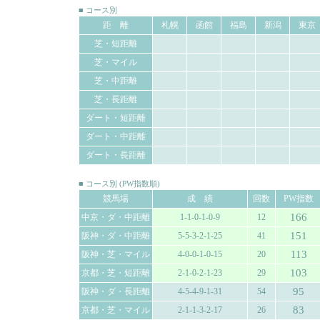
■ コース別
距 離
札幌
函館
福島
新潟
東京
芝・短距離
芝・マイル
芝・中距離
芝・長距離
ダート・短距離
ダート・中距離
ダート・長距離
■ コース別 (PW指数順)
競馬場
成 績
回数
PW指数
166
中京・ダ・中距離
1-1-0-1-0-9
12
151
阪神・ダ・中距離
5-5-3-2-1-25
41
113
阪神・芝・マイル
4-0-0-1-0-15
20
103
京都・芝・短距離
2-1-0-2-1-23
29
95
阪神・ダ・長距離
4-5-4-9-1-31
54
83
京都・芝・マイル
2-1-1-3-2-17
26