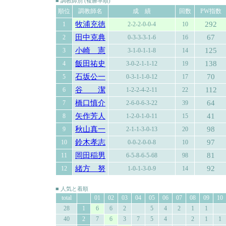
■ 調教師別 (複勝率順)
順位
調教師名
成 績
回数
PW指数
牧浦充徳
292
1
2-2-2-0-0-4
10
田中克典
67
2
0-3-3-3-1-6
16
小崎 憲
125
3
3-1-0-1-1-8
14
飯田祐史
138
4
3-0-2-1-1-12
19
石坂公一
70
5
0-3-1-1-0-12
17
谷 潔
112
6
1-2-2-4-2-11
22
橋口慎介
64
7
2-6-0-6-3-22
39
矢作芳人
41
8
1-2-0-1-0-11
15
秋山真一
98
9
2-1-1-3-0-13
20
鈴木孝志
97
10
0-0-2-0-0-8
10
岡田稲男
81
11
6-5-8-6-5-68
98
緒方 努
92
12
1-0-1-3-0-9
14
■ 人気と着順
total
01
02
03
04
05
06
07
08
09
10
28
1
6
6
2
5
4
2
1
1
40
2
7
6
3
7
5
4
2
1
1