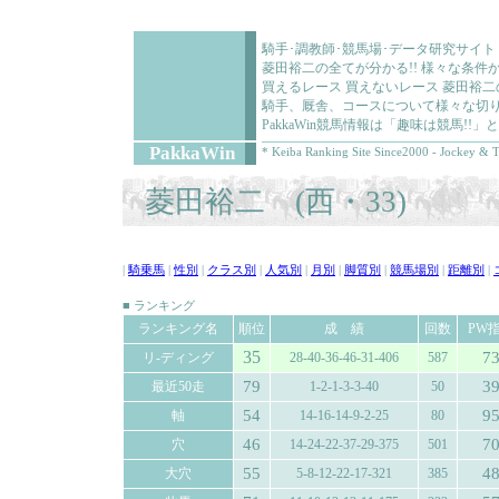
騎手･調教師･競馬場･データ研究サイト
菱田裕二の全てが分かる!! 様々な条
買えるレース 買えないレース 菱田裕
騎手、厩舎、コースについて様々な切り
PakkaWin競馬情報は「趣味は競馬!
PakkaWin
* Keiba Ranking Site Since2000 - Jockey & T
菱田裕二 (西・33)
|
騎乗馬
|
性別
|
クラス別
|
人気別
|
月別
|
脚質別
|
競馬場別
|
距離別
|
■ ランキング
ランキング名
順位
成 績
回数
PW
35
7
リ-ディング
28-40-36-46-31-406
587
79
3
最近50走
1-2-1-3-3-40
50
54
9
軸
14-16-14-9-2-25
80
46
7
穴
14-24-22-37-29-375
501
55
4
大穴
5-8-12-22-17-321
385