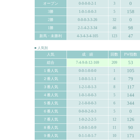
0
オープン
0-0-0-0-2-1
3
158
3勝
1-0-1-0-0-3
5
0
2勝
0-0-0-3-3-26
32
98
1勝
2-1-4-2-3-34
46
47
新馬・未勝利
4-3-4-3-4-105
123
■ 人気別
人気
成 績
回数
PW指数
53
総合
7-4-9-8-12-169
209
105
１番人気
0-0-1-0-0-0
1
79
２番人気
1-0-0-1-1-1
4
117
３番人気
1-2-1-0-1-3
8
144
４番人気
1-0-1-0-0-3
5
344
５番人気
2-1-0-0-0-3
6
0
６番人気
0-0-0-2-0-3
5
126
７番人気
1-0-2-2-2-5
12
90
８番人気
1-0-0-1-0-9
11
171
９番人気
0-1-1-0-1-7
10