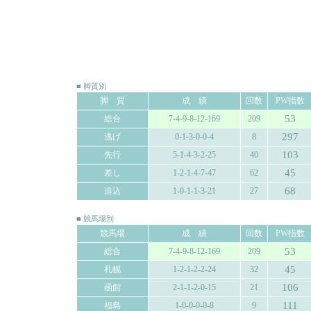
■ 脚質別
脚 質
成 績
回数
PW指数
53
総合
7-4-9-8-12-169
209
297
逃げ
0-1-3-0-0-4
8
103
先行
5-1-4-3-2-25
40
45
差し
1-2-1-4-7-47
62
68
追込
1-0-1-1-3-21
27
■ 競馬場別
競馬場
成 績
回数
PW指数
53
総合
7-4-9-8-12-169
209
45
札幌
1-2-1-2-2-24
32
106
函館
2-1-1-2-0-15
21
111
福島
1-0-0-0-0-8
9