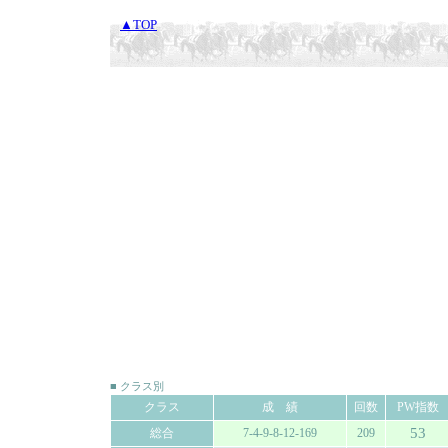
▲TOP
■ クラス別
クラス
成 績
回数
PW指数
53
総合
7-4-9-8-12-169
209