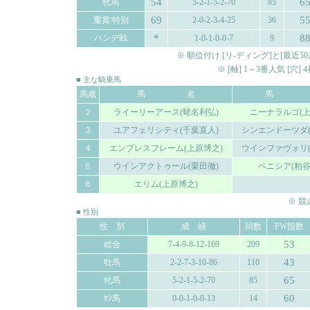
54
6
牝馬
5-2-1-5-2-70
85
69
5
重賞/特別
2-0-2-3-4-25
36
*
8
ハンデ戦
1-0-1-0-0-7
9
※ 順位付け [リ-ディング]と[最
※ [軸] 1～3番人気 [穴
■ 主な騎乗馬
馬歳
馬 名
馬 
２
ライーリーアース(蛯名利弘)
ニーナラルゴ(上
３
ユアフェリシティ(千葉直人)
シンエンドーツダ(
４
エンプレスフレーム(上原博之)
ウインファヴォリ(
５
ウインアクトゥール(栗田徹)
ベニシア(粕谷
６
エリム(上原博之)
※ 
■ 性別
性 別
成 績
回数
PW指数
53
総合
7-4-9-8-12-169
209
43
牡馬
2-2-7-3-10-86
110
65
牝馬
5-2-1-5-2-70
85
60
ｾﾝ馬
0-0-1-0-0-13
14