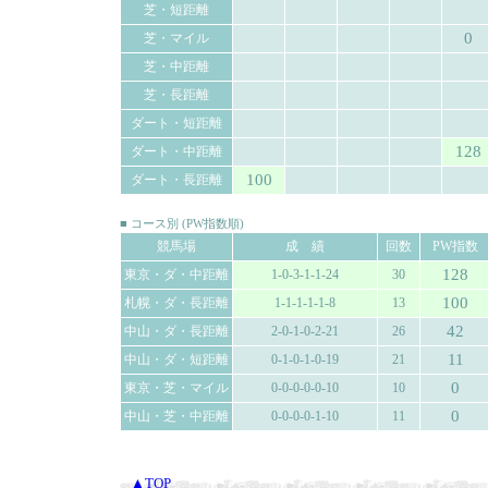
芝・短距離
0
芝・マイル
芝・中距離
芝・長距離
ダート・短距離
128
ダート・中距離
100
ダート・長距離
■ コース別 (PW指数順)
競馬場
成 績
回数
PW指数
128
東京・ダ・中距離
1-0-3-1-1-24
30
100
札幌・ダ・長距離
1-1-1-1-1-8
13
42
中山・ダ・長距離
2-0-1-0-2-21
26
11
中山・ダ・短距離
0-1-0-1-0-19
21
0
東京・芝・マイル
0-0-0-0-0-10
10
0
中山・芝・中距離
0-0-0-0-1-10
11
▲TOP