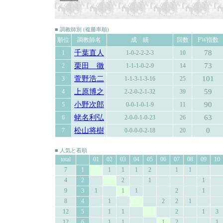
■ 調教師別 (複勝率順)
順位
調教師名
成 績
回数
PW指数
千葉直人
78
1
1-0-2-2-2-3
10
栗田 徹
73
2
1-1-1-0-2-9
14
萱野浩二
101
3
1-1-3-1-3-16
25
上原博之
59
4
2-2-0-2-1-32
39
小野次郎
90
5
0-0-1-0-1-9
11
蛯名利弘
63
6
2-0-0-1-0-23
26
松山将樹
0
7
0-0-0-0-2-18
20
■ 人気と着順
total
01
02
03
04
05
06
07
08
09
10
7
1
1
1
1
2
1
1
4
2
2
1
1
9
3
1
1
1
2
1
8
4
1
2
2
1
12
5
1
1
2
1
3
12
6
1
1
1
2
1