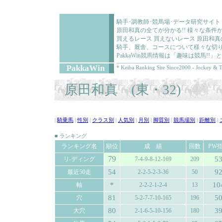
騎手･調教師･競馬場･データ研究サイト
原田和真の全てが分かる!! 様々な条
買えるレース 買えないレース 原田和
騎手、厩舎、コースについて様々な切り
PakkaWin競馬情報は「趣味は競馬!
PakkaWin
* Keiba Ranking Site Since2000 - Jockey & T
原田和真 (東・32)
|
騎乗馬
|
性別
|
クラス別
|
人気別
|
月別
|
脚質別
|
競馬場別
|
距離別
|
■ ランキング
ランキング名
順位
成 績
回数
PW
79
5
リ-ディング
7-4-9-8-12-169
209
54
9
最近50走
2-2-5-2-3-36
50
*
10
軸
2-2-2-1-2-4
13
81
5
穴
5-2-7-7-10-165
196
80
3
大穴
2-1-6-5-10-156
180