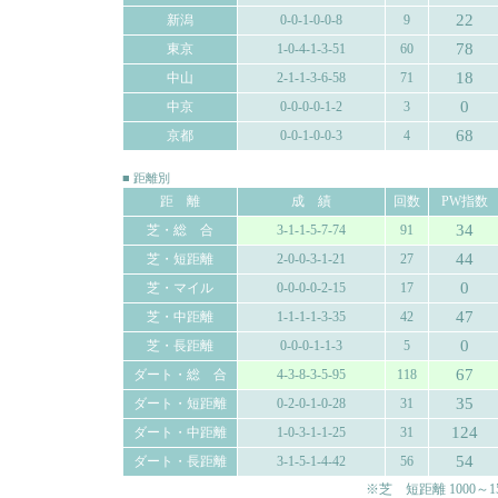
22
新潟
0-0-1-0-0-8
9
78
東京
1-0-4-1-3-51
60
18
中山
2-1-1-3-6-58
71
0
中京
0-0-0-0-1-2
3
68
京都
0-0-1-0-0-3
4
■ 距離別
距 離
成 績
回数
PW指数
34
芝・総 合
3-1-1-5-7-74
91
44
芝・短距離
2-0-0-3-1-21
27
0
芝・マイル
0-0-0-0-2-15
17
47
芝・中距離
1-1-1-1-3-35
42
0
芝・長距離
0-0-0-1-1-3
5
67
ダート・総 合
4-3-8-3-5-95
118
35
ダート・短距離
0-2-0-1-0-28
31
124
ダート・中距離
1-0-3-1-1-25
31
54
ダート・長距離
3-1-5-1-4-42
56
※芝 短距離 1000～150