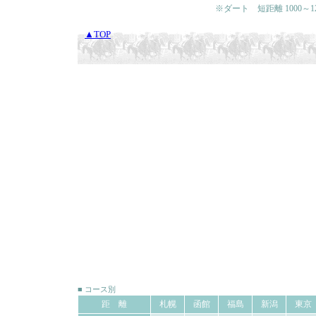
※ダート 短距離 1000～120
▲TOP
■ コース別
距 離
札幌
函館
福島
新潟
東京