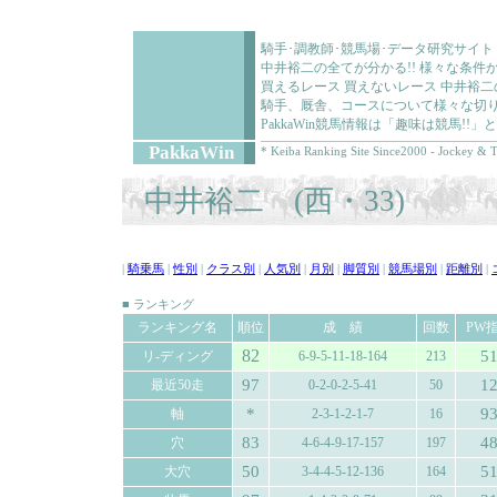
騎手･調教師･競馬場･データ研究サイト
中井裕二の全てが分かる!! 様々な条
買えるレース 買えないレース 中井裕
騎手、厩舎、コースについて様々な切り
PakkaWin競馬情報は「趣味は競馬!
PakkaWin
* Keiba Ranking Site Since2000 - Jockey & T
中井裕二 (西・33)
|
騎乗馬
|
性別
|
クラス別
|
人気別
|
月別
|
脚質別
|
競馬場別
|
距離別
|
■ ランキング
ランキング名
順位
成 績
回数
PW
82
5
リ-ディング
6-9-5-11-18-164
213
97
1
最近50走
0-2-0-2-5-41
50
*
9
軸
2-3-1-2-1-7
16
83
4
穴
4-6-4-9-17-157
197
50
5
大穴
3-4-4-5-12-136
164