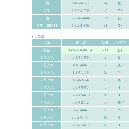
89
3勝
1-1-0-0-1-11
14
73
2勝
1-3-2-3-7-33
49
50
1勝
3-3-1-6-4-44
61
36
新馬・未勝利
1-2-2-2-6-68
81
■ 人気別
人気
成 績
回数
PW指数
51
総合
6-9-5-11-18-164
213
54
１番人気
0-1-0-1-0-0
2
164
２番人気
1-1-1-0-0-1
4
72
３番人気
1-1-0-1-1-6
10
88
４番人気
1-2-0-2-1-6
12
0
５番人気
0-0-0-0-0-5
5
0
６番人気
0-0-0-2-4-10
16
267
７番人気
0-3-0-2-1-2
8
27
８番人気
0-0-1-0-4-7
12
164
９番人気
2-0-2-0-1-14
19
0
10番人気
0-0-0-1-0-19
20