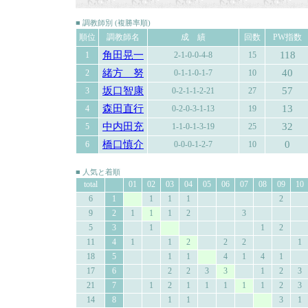
■ 調教師別 (複勝率順)
順位
調教師名
成 績
回数
PW指数
角田晃一
118
1
2-1-0-0-4-8
15
緒方 努
40
2
0-1-1-0-1-7
10
坂口智康
57
3
0-2-1-1-2-21
27
森田直行
13
4
0-2-0-3-1-13
19
中内田充
32
5
1-1-0-1-3-19
25
橋口慎介
0
6
0-0-0-1-2-7
10
■ 人気と着順
total
01
02
03
04
05
06
07
08
09
10
6
1
1
1
1
2
9
2
1
1
1
2
3
5
3
1
1
2
11
4
1
1
2
2
2
1
18
5
1
1
4
1
4
1
17
6
2
2
3
3
1
2
3
21
7
1
2
1
1
1
1
1
2
3
14
8
1
1
3
1