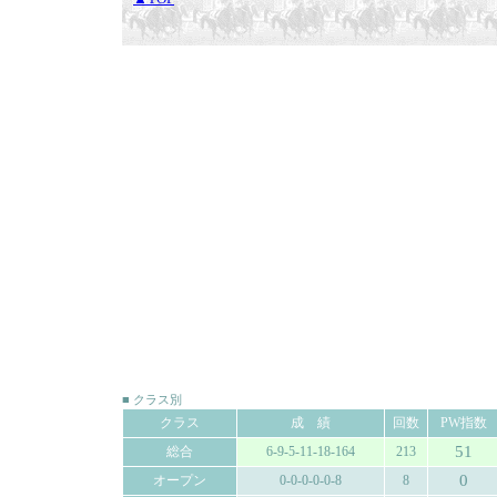
■ クラス別
クラス
成 績
回数
PW指数
51
総合
6-9-5-11-18-164
213
0
オープン
0-0-0-0-0-8
8