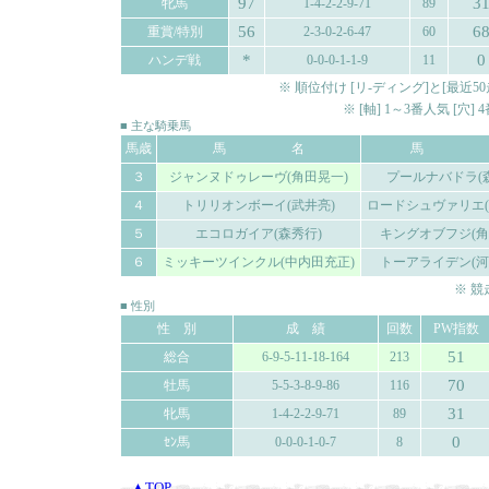
97
3
牝馬
1-4-2-2-9-71
89
56
6
重賞/特別
2-3-0-2-6-47
60
*
0
ハンデ戦
0-0-0-1-1-9
11
※ 順位付け [リ-ディング]と[最
※ [軸] 1～3番人気 [穴
■ 主な騎乗馬
馬歳
馬 名
馬 
３
ジャンヌドゥレーヴ(角田晃一)
プールナバドラ(
４
トリリオンボーイ(武井亮)
ロードシュヴァリエ(
５
エコロガイア(森秀行)
キングオブフジ(角
６
ミッキーツインクル(中内田充正)
トーアライデン(河
※ 
■ 性別
性 別
成 績
回数
PW指数
51
総合
6-9-5-11-18-164
213
70
牡馬
5-5-3-8-9-86
116
31
牝馬
1-4-2-2-9-71
89
0
ｾﾝ馬
0-0-0-1-0-7
8
▲TOP