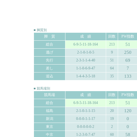
■ 脚質別
脚 質
成 績
回数
PW指数
51
総合
6-9-5-11-18-164
213
250
逃げ
2-1-0-1-0-5
9
69
先行
2-3-1-1-4-40
51
7
差し
1-1-0-6-9-47
64
133
追込
1-4-4-3-5-18
35
■ 競馬場別
競馬場
成 績
回数
PW指数
51
総合
6-9-5-11-18-164
213
120
福島
2-1-0-1-1-15
20
0
新潟
0-0-0-1-1-17
19
0
東京
0-0-0-0-0-2
2
58
中京
1-2-3-0-7-47
60