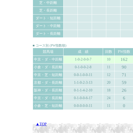
芝・中距離
芝・長距離
ダート・短距離
ダート・中距離
ダート・長距離
■ コース別 (PW指数順)
競馬場
成 績
回数
PW指数
162
中京・ダ・中距離
1-0-2-0-0-7
10
90
小倉・ダ・長距離
0-1-0-0-2-8
11
71
中京・芝・短距離
0-0-1-0-0-11
12
59
京都・ダ・長距離
1-1-0-2-3-13
20
26
阪神・ダ・長距離
0-1-1-4-2-10
18
6
中京・ダ・長距離
0-1-0-0-6-17
24
0
小倉・芝・短距離
0-0-0-0-0-11
11
▲TOP