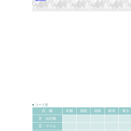
■ コース別
距 離
札幌
函館
福島
新潟
東京
芝・短距離
芝・マイル