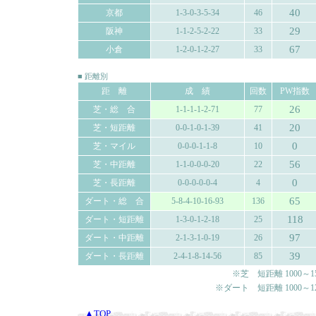
40
京都
1-3-0-3-5-34
46
29
阪神
1-1-2-5-2-22
33
67
小倉
1-2-0-1-2-27
33
■ 距離別
距 離
成 績
回数
PW指数
26
芝・総 合
1-1-1-1-2-71
77
20
芝・短距離
0-0-1-0-1-39
41
0
芝・マイル
0-0-0-1-1-8
10
56
芝・中距離
1-1-0-0-0-20
22
0
芝・長距離
0-0-0-0-0-4
4
65
ダート・総 合
5-8-4-10-16-93
136
118
ダート・短距離
1-3-0-1-2-18
25
97
ダート・中距離
2-1-3-1-0-19
26
39
ダート・長距離
2-4-1-8-14-56
85
※芝 短距離 1000～150
※ダート 短距離 1000～120
▲TOP