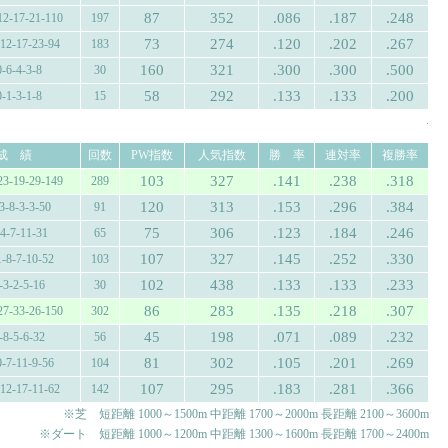
87
352
.086
.187
.248
12-17-21-110
197
73
274
.120
.202
.267
-12-17-23-94
183
160
321
.300
.300
.500
0-6-4-3-8
30
58
292
.133
.133
.200
0-1-3-1-8
15
.
成 績
回数
PW指数
人気指数
勝 率
連対率
複勝率
103
327
.141
.238
.318
23-19-29-149
289
120
313
.153
.296
.384
3-8-3-3-50
91
75
306
.123
.184
.246
-4-7-11-31
65
107
327
.145
.252
.330
1-8-7-10-52
103
102
438
.133
.133
.233
-3-2-5-16
30
86
283
.135
.218
.307
27-33-26-150
302
45
198
.071
.089
.232
-8-5-6-32
56
81
302
.105
.201
.269
0-7-11-9-56
104
107
295
.183
.281
.366
-12-17-11-62
142
※芝 短距離 1000～1500m 中距離 1700～2000m 長距離 2100～3600m
※ダート 短距離 1000～1200m 中距離 1300～1600m 長距離 1700～2400m