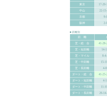
東京
17-20-
中山
22-15
京都
9-
阪神
2-
■ 距離別
距 離
芝・総 合
41-28-
芝・短距離
14-1
芝・マイル
8-4
芝・中距離
15-1
芝・長距離
4-0
ダート・総 合
41-25-
ダート・短距離
4-1
ダート・中距離
11-1
ダート・長距離
26-14