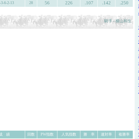
56
226
.107
.142
.250
-3-6-2-13
28
騎手 - 横山和生
成 績
回数
PW指数
人気指数
勝 率
連対率
複勝率