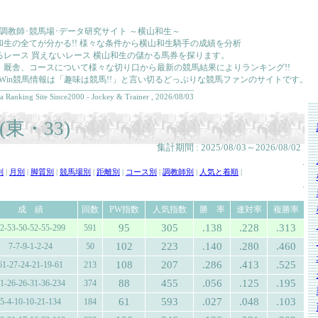
･調教師･競馬場･データ研究サイト ～横山和生～
和生の全てが分かる!! 様々な条件から横山和生騎手の成績を分析
るレース 買えないレース 横山和生の儲かる馬券を探ります。
、厩舎、コースについて様々な切り口から最新の競馬結果によりランキング!!
kkaWin競馬情報は「趣味は競馬!!」と言い切るどっぷりな競馬ファンのサイトです。
a Ranking Site Since2000 - Jockey & Trainer , 2026/08/03
東・33)
集計期間 : 2025/08/03～2026/08/02
.
別
|
月別
|
脚質別
|
競馬場別
|
距離別
|
コース別
|
調教師別
|
人気と着順
|
.
成 績
回数
PW指数
人気指数
勝 率
連対率
複勝率
95
305
.138
.228
.313
2-53-50-52-55-299
591
102
223
.140
.280
.460
7-7-9-1-2-24
50
108
207
.286
.413
.525
61-27-24-21-19-61
213
88
455
.056
.125
.195
1-26-26-31-36-234
374
61
593
.027
.048
.103
5-4-10-10-21-134
184