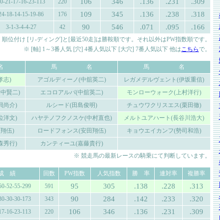
106
346
.136
.231
.309
0-21-17-16-23-113
220
109
345
.136
.238
.318
24-18-14-15-19-86
176
90
546
.071
.095
.166
3-1-3-4-4-27
42
 順位付け [リ-ディング]と[最近50走]は勝鞍順です。それ以外はPW指数順です。
※ [軸] 1～3番人気 [穴] 4番人気以下 [大穴] 7番人気以下 他は
こちら
で。
名
馬 名
馬 名
孝志)
アゴルディーノ(中舘英二)
レガメデルヴェント(伊坂重信)
中賢二)
エコロアルバ(中舘英二)
モンローウォーク(上村洋行)
貝尚介)
ルシード(田島俊明)
チュウワクリスエス(栗田徹)
位洋文)
ハヤテノフクノスケ(中村直也)
メルトユアハート(長谷川浩大)
翔伍)
ロードフォンス(安田翔伍)
キョウエイカンフ(勢司和浩)
森秀行)
カンティーユ(嘉藤貴行)
※ 競走馬の最新レースの騎乗にて判断しています。
成 績
回数
PW指数
人気指数
勝 率
連対率
複勝率
95
305
.138
.228
.313
50-52-55-299
591
90
284
.142
.233
.320
30-30-30-173
343
106
346
.136
.231
.309
17-16-23-113
220