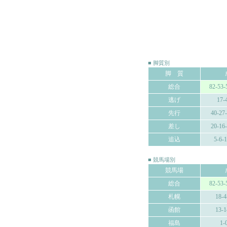
■ 脚質別
脚 質
総合
82-53-
逃げ
17-
先行
40-27
差し
20-16
追込
5-6-
■ 競馬場別
競馬場
総合
82-53-
札幌
18-4
函館
13-1
福島
1-