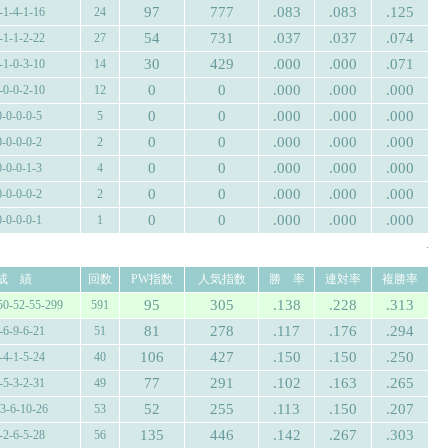
97
777
.083
.083
.125
-1-4-1-16
24
54
731
.037
.037
.074
-1-1-2-22
27
30
429
.000
.000
.071
-1-0-3-10
14
0
0
.000
.000
.000
-0-0-2-10
12
0
0
.000
.000
.000
0-0-0-0-5
5
0
0
.000
.000
.000
0-0-0-0-2
2
0
0
.000
.000
.000
0-0-0-1-3
4
0
0
.000
.000
.000
0-0-0-0-2
2
0
0
.000
.000
.000
0-0-0-0-1
1
.
成 績
回数
PW指数
人気指数
勝 率
連対率
複勝率
95
305
.138
.228
.313
50-52-55-299
591
81
278
.117
.176
.294
-6-9-6-21
51
106
427
.150
.150
.250
-4-1-5-24
40
77
291
.102
.163
.265
-5-3-2-31
49
52
255
.113
.150
.207
-3-6-10-26
53
135
446
.142
.267
.303
-2-6-5-28
56