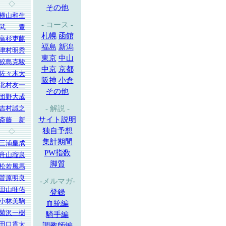
◇
その他
横山和生
- コース -
武 豊
札幌
函館
高杉吏麒
福島
新潟
津村明秀
東京
中山
鮫島克駿
中京
京都
佐々木大
阪神
小倉
北村友一
その他
団野大成
吉村誠之
- 解説 -
サイト説明
斎藤 新
独自予想
◇
集計期間
三浦皇成
PW指数
舟山瑠泉
脚質
松若風馬
菅原明良
-メルマガ-
田山旺佑
登録
小林美駒
血統編
菊沢一樹
騎手編
田口貫太
調教師編