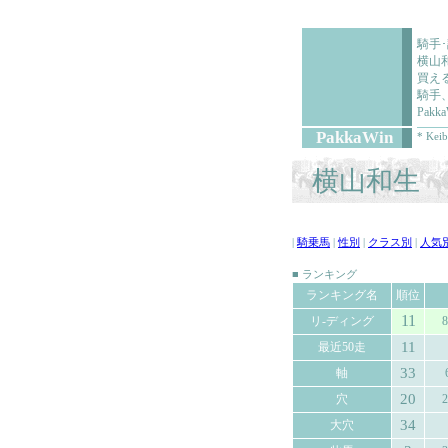
騎手
横山
買え
騎手
Pa
PakkaWin
* Keib
横山和生 (
|
騎乗馬
|
性別
|
クラス別
|
人気
■ ランキング
ランキング名
順位
11
リ-ディング
8
11
最近50走
33
軸
20
穴
2
34
大穴