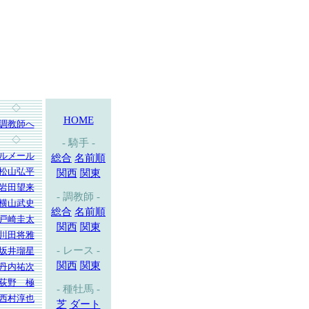
◇
HOME
調教師へ
◇
- 騎手 -
ルメール
総合
名前順
松山弘平
関西
関東
岩田望来
- 調教師 -
横山武史
総合
名前順
戸崎圭太
関西
関東
川田将雅
- レース -
坂井瑠星
関西
関東
丹内祐次
荻野 極
- 種牡馬 -
西村淳也
芝
ダート