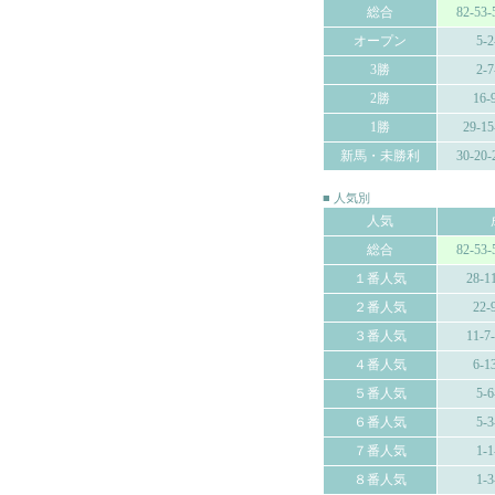
総合
82-53-
オープン
5-2
3勝
2-7
2勝
16-
1勝
29-15
新馬・未勝利
30-20-
■ 人気別
人気
総合
82-53-
１番人気
28-1
２番人気
22-
３番人気
11-7
４番人気
6-1
５番人気
5-6
６番人気
5-3
７番人気
1-1
８番人気
1-3