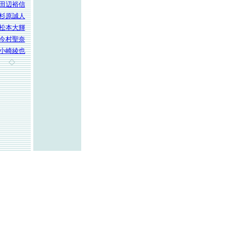
田辺裕信
杉原誠人
松本大輝
今村聖奈
小崎綾也
◇