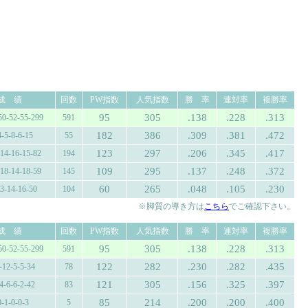
成 績
回数
PW指数
人気指数
勝 率
連対率
複勝率
95
305
.138
.228
.313
50-52-55-299
591
182
386
.309
.381
.472
4-5-8-6-15
55
123
297
.206
.345
.417
-14-16-15-82
194
109
295
.137
.248
.372
-18-14-18-59
145
60
265
.048
.105
.230
13-14-16-50
104
※脚質の導き方は
こちら
でご確認下さい。
成 績
回数
PW指数
人気指数
勝 率
連対率
複勝率
95
305
.138
.228
.313
50-52-55-299
591
122
282
.230
.282
.435
-12-5-5-34
78
121
305
.156
.325
.397
4-6-6-2-42
83
85
214
.200
.200
.400
0-1-0-0-3
5