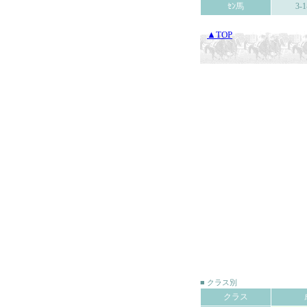
ｾﾝ馬
3-1
▲TOP
■ クラス別
クラス