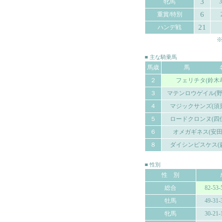
3
牝馬
3
6
重賞/特別
21
ハンデ戦
※
■ 主な騎乗馬
馬歳
馬 
２
フェリチタ(鈴木
３
マテンロウゲイル(野
４
マジックサンズ(須
５
ロードクロンヌ(四
６
オメガギネス(安田
８
ダイシンピスケス(
■ 性別
性 別
総合
82-53-
牡馬
49-31-
牝馬
30-21-