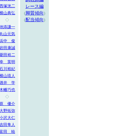
西塚洸二
レース編
横山典弘
(
脚質傾向
)
(
配当傾向
)
◇
池添謙一
丸山元気
浜中 俊
岩田康誠
菱田裕二
幸 英明
石川裕紀
横山琉人
酒井 学
木幡巧也
◇
原 優介
大野拓弥
小沢大仁
吉田隼人
富田 暁